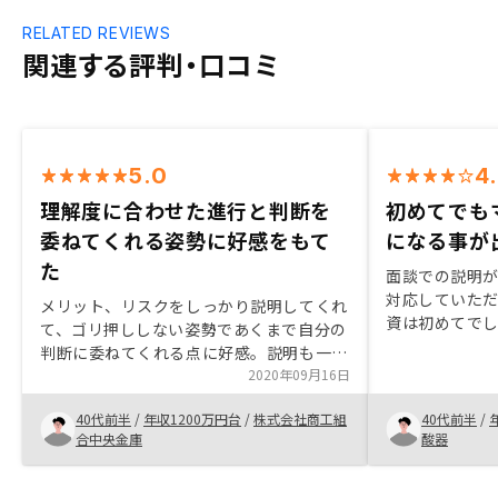
RELATED REVIEWS
関連する評判・口コミ
5.0
4
理解度に合わせた進行と判断を
初めてでも
委ねてくれる姿勢に好感をもて
になる事が
た
面談での説明
対応していただ
メリット、リスクをしっかり説明してくれ
資は初めてで
て、ゴリ押ししない姿勢であくまで自分の
思いました。 
判断に委ねてくれる点に好感。説明も一方
いて、ちゃん
的ではなく、こちらの理解度を逐次確認し
2020年09月16日
ので信頼度が
ながら進めてくれた点も良いです。特にな
40代前半
/
年収1200万円台
/
株式会社商工組
40代前半
/
し
合中央金庫
酸器