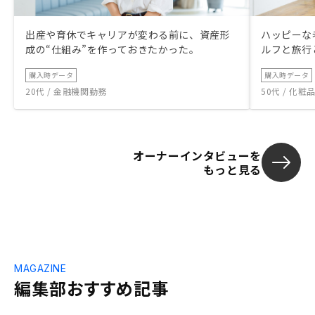
出産や育休でキャリアが変わる前に、資産形
ハッピーな
成の“仕組み”を作っておきたかった。
ルフと旅行
購入時データ
購入時データ
20代 / 金融機関勤務
50代 / 化
オーナーインタビューを
もっと見る
MAGAZINE
編集部おすすめ記事