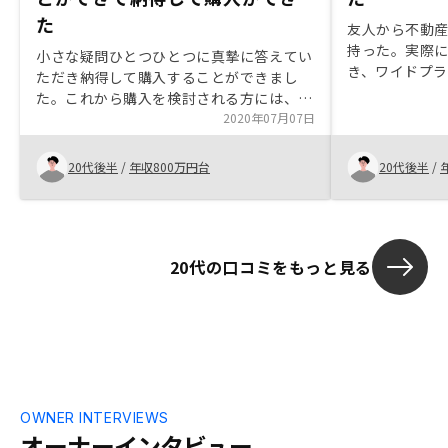
た
友人から不動
持った。実際
小さな疑問ひとつひとつに真摯に答えてい
き、ワイドプ
ただき納得して購入することができまし
力、不動産投
た。これから購入を検討される方には、自
広く解説頂き
分の不安に思うところは全て質問していた
2020年07月07日
た。
だくことをお勧めします。それぞれの物件
の良い点が提案資料の中に記載されている
20代後半
/
年収800万円台
20代後半
/
と購入の際の検討材料として非常に役立つ
と思います。
20代の口コミをもっと見る
OWNER INTERVIEWS
オーナーインタビュー