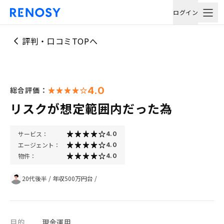
ログイン
評判・口コミTOPへ
4.0
総合評価：
リスクが想定範囲内だった為
サービス：
4.0
エージェント：
4.0
物件：
4.0
20代後半
/
年収500万円台
/
目的
現金運用