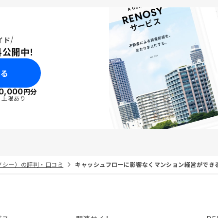
イド
料公開中！
みる
0,000
円分
・上限あり
リノシー）の評判・口コミ
キャッシュフローに影響なくマンション経営ができ