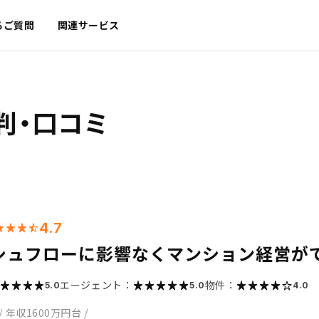
るご質問
関連サービス
判・口コミ
4.7
シュフローに影響なくマンション経営が
エージェント：
物件：
5.0
5.0
4.0
/
年収1600万円台
/