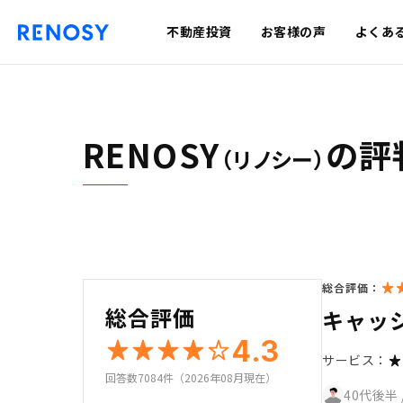
不動産投資
お客様の声
よくあ
RENOSY
の評
（リノシー）
総合評価：
総合評価
キャッ
4.3
サービス：
回答数7084件（2026年08月現在）
40代後半