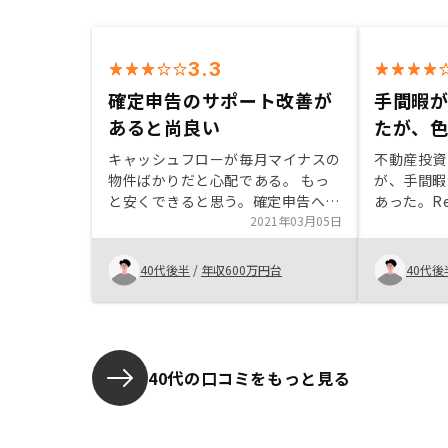
3.3
確定申告のサポート改善が
手間暇
あると尚良い
たが、
キャッシュフローが毎月マイナスの
不動産投資
物件ばかりだと心配である。 もっ
が、手間暇
と安くできると思う。確定申告への
あった。R
サポートが薄い。 青色申告したい
2021年03月05日
ートも充実
が、その専用ソフトを作ったり作成
きるのがよ
へのサポートが受けたい。
40代後半
/
年収600万円台
40代後
40代の口コミをもっと見る