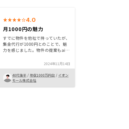
4.0
月1000円の魅力
すでに物件を他社で持っていたが、
集金代行が1000円とのことで、魅
力を感じました。物件の提案もaiに
よる選定ということでそこも魅力で
もありました。あとは入居率も他社
2024年11月14日
よりも高く安心でした。まだ始まっ
たばかりなので最終的な判断はある
40代後半
/
年収1000万円台
/
イオン
程度時がたたないと出来ませんがリ
モール株式会社
スクはありますが低いと判断し、購
入した経緯になります。