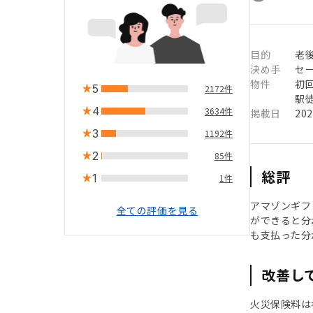
目的
老
決め手
セ
物件
初
5
2172件
駅徒
4
3634件
掲載日
20
3
1192件
2
85件
総評
1
1件
アマゾンギフ
全ての評価を見る
ができると分
も支払った分
改善し
火災保険料は