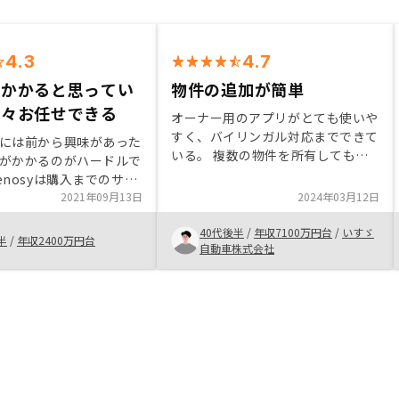
4.3
4.7
がかかると思ってい
物件の追加が簡単
色々お任せできる
オーナー用のアプリがとても使いや
すく、バイリンガル対応までできて
には前から興味があった
いる。 複数の物件を所有しても、
がかかるのがハードルで
各物件の情報が整理されており、確
enosyは購入までのサポ
定申告などの際にスマホで全部見れ
しており管理もお任せで
2021年09月13日
2024年03月12日
るのが便利。 担当者が確定申告の
い
際に減価償却費や経費の計算の際に
40代後半
/
年収7100万円台
/
いすゞ
半
/
年収2400万円台
個人的にサポートしてくれるのも非
自動車株式会社
常に頼もしい。 ローン申請のみが
昭和感があるが、Renosyさんの流
れはDXが進んでいてとても近代的
でスムーズ。銀行関連の作業のデジ
タル化。 火災保険など、様々な小
さい作業を流れやアプリにもう少し
スムーズに取り入れる。 （名前や
住所を記入する回数が多い、様々な