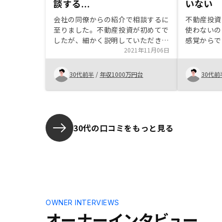
談する...
いない
会社の同僚からの紹介で相談するに
不動産投資
至りました。不動産投資が初めてで
使わないの
したが、細かく説明していただき
感覚からで
(リスクについては細か過ぎるくら
2021年11月06日
りと立てれ
い。リスク説明よりもっと早く物件
できると感
紹介をしてもらいたかったです。
た。あとは
30代前半
/
年収1000万円台
30代前
笑)、安心して契約することが出来
便さも決め
ました。ありがとうございました。
は都度ごと
あるので、
きるという
30代の口コミをもっと見る
OWNER INTERVIEWS
オーナーインタビュー