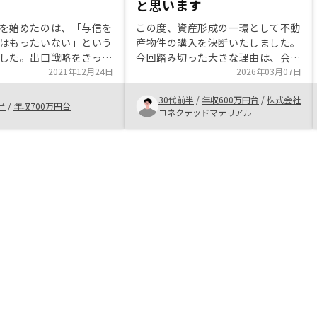
と思います
を始めたのは、「与信を
この度、資産形成の一環として不動
はもったいない」という
産物件の購入を決断いたしました。
した。出口戦略をきっち
今回踏み切った大きな理由は、会社
ば、リスクなく資産運用
2021年12月24日
員としての信用を今のうちに最大限
2026年03月07日
じたので投資を決めまし
活用し、将来に向けた強固な基盤を
30代前半
/
年収600万円台
/
株式会社
、その手続きや管理の簡
作っておきたいと考えたからです。
半
/
年収700万円台
コネクテッドマテリアル
手でした。購入した以上
​また、昨今のインフレ傾向に伴う家
に状況を確認する必要が
賃上昇リスクへの備えも意識しまし
それが手軽にアプリでで
た。現金の価値が変動する中で、実
のは魅力的でした。
物資産を所有することは有効なリス
クヘッジになると判断しています。
営業のかたは納得いくまで説明をし
てくれて、紹介してもらった物件自
体も魅力的に感じています。