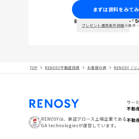
まずは資料をみて
※
初回面談で
ポイント
5
PayPay
プレゼント適用条件詳細
※条件
TOP
RENOSY不動産投資
お客様の声
RENOSY（
サー
不動
RENOSYは、東証グロース上場企業である
不動
GA technologiesが運営しています。