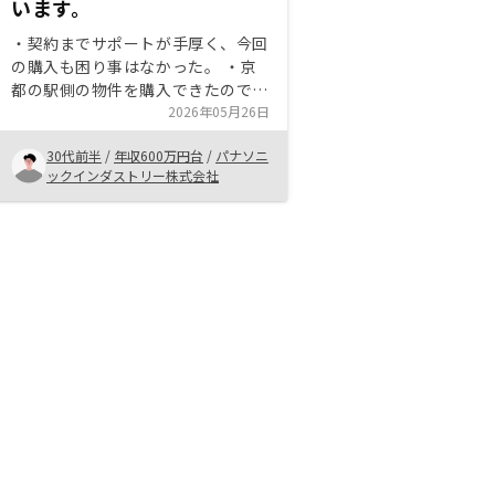
います。
・契約までサポートが手厚く、今回
の購入も困り事はなかった。 ・京
都の駅側の物件を購入できたので、
今後のキャピタルゲンを期待したい
2026年05月26日
と思います。 ・節税への期待とイ
30代前半
/
年収600万円台
/
パナソニ
ンフレ対策として今度も活用してい
ックインダストリー株式会社
きたい。