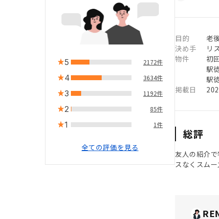
目的
老
決め手
リ
物件
初
5
2172件
駅徒
4
3634件
駅徒
掲載日
20
3
1192件
2
85件
1
1件
総評
全ての評価を見る
友人の紹介で
スなくスムー
RE