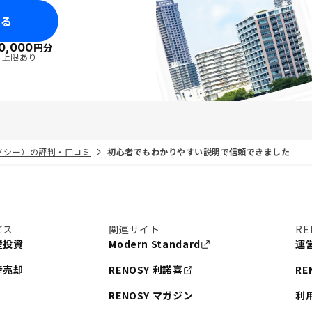
みる
0,000
円分
・上限あり
リノシー）の評判・口コミ
初心者でもわかりやすい説明で信頼できました
ビス
関連サイト
RE
産投資
Modern Standard
運
産売却
RENOSY 利諾喜
RE
RENOSY マガジン
利