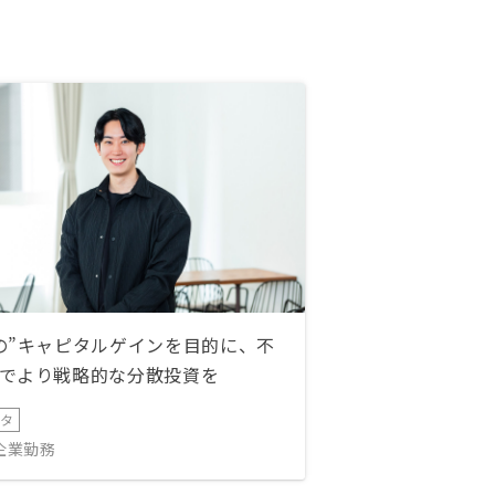
の”キャピタルゲインを目的に、不
でより戦略的な分散投資を
ータ
IT企業勤務