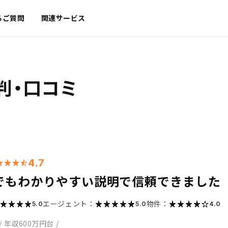
るご質問
関連サービス
判・口コミ
4.7
でもわかりやすい説明で信頼できました
エージェント：
物件：
5.0
5.0
4.0
/
年収600万円台
/