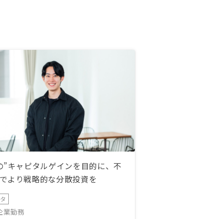
の”キャピタルゲインを目的に、不
でより戦略的な分散投資を
ータ
IT企業勤務