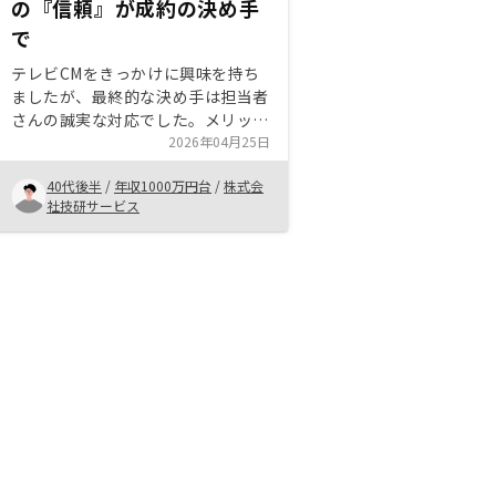
の『信頼』が成約の決め手
で
テレビCMをきっかけに興味を持ち
ましたが、最終的な決め手は担当者
さんの誠実な対応でした。メリット
だけでなく、デメリットについても
2026年04月25日
非常に詳しく丁寧に説明してくださ
40代後半
/
年収1000万円台
/
株式会
り、不動産投資が初めてで抱えてい
社技研サービス
た多くの不安が一つずつ解消されま
した。提案いただいた物件自体も大
変魅力的で、この出会いを良い機運
と捉え、思い切って一歩を踏み出す
ことに決めました。