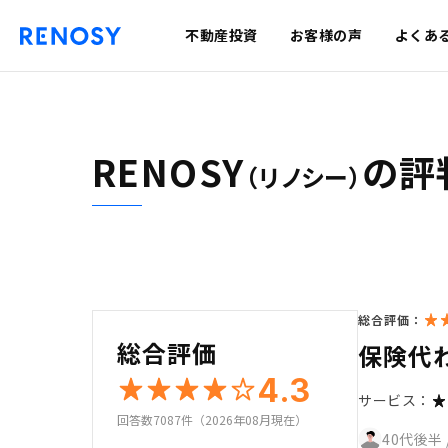
不動産投資
お客様の声
よくあ
RENOSY
の評
（リノシー）
総合評価：
総合評価
保険代
4.3
サービス：
回答数7087件（2026年08月現在）
40代後半