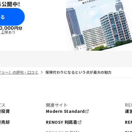
料公開中！
みる
0,000
円分
・上限あり
リノシー）の評判・口コミ
保険代わりになるという点が最大の魅力
ビス
関連サイト
RE
産投資
Modern Standard
運
産売却
RENOSY 利諾喜
RE