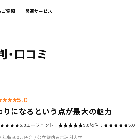
るご質問
関連サービス
判・口コミ
5.0
わりになるという点が最大の魅力
エージェント：
物件：
5.0
5.0
5.0
/
年収500万円台
/
公立諏訪東京理科大学