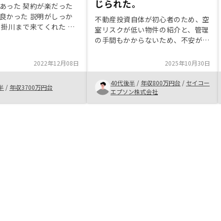
じられた。
あった 契約が楽だった
良かった 説明がしっか
不動産投資自体が初心者のため、空
 掛川まで来てくれた お
室リスクが低い物件の紹介と、管理
すぐに紹介してくれた
の手間もかからないため、不安が払
であった。 色々ご相談
拭され、融資を活用しながら安心し
れた。 税金の間違いま
て投資ができると思いました。 物
2022年12月08日
2025年10月30日
くれた。
件についても希望の場所と、自分に
ちょうど合う価格帯の物件を紹介し
40代後半
/
年収800万円台
/
セイコー
半
/
年収3700万円台
ていただけた。 とくになし。
エプソン株式会社