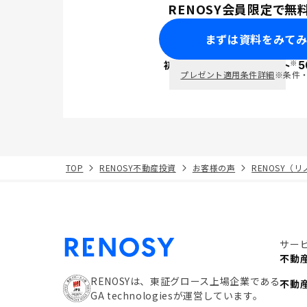
RENOSY会員限定で無
まずは資料をみて
※
初回面談で
ポイント
5
PayPay
プレゼント適用条件詳細
※条件
TOP
RENOSY不動産投資
お客様の声
RENOSY（
サー
不動
RENOSYは、東証グロース上場企業である
不動
GA technologiesが運営しています。