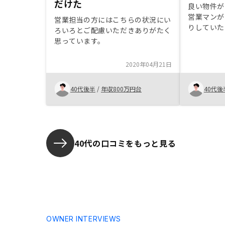
だけた
良い物件が
営業マンが
営業担当の方にはこちらの状況にい
りしていた
ろいろとご配慮いただきありがたく
得な物件を
思っています。
対応が迅速
に乗ってく
2020年04月21日
で指摘して
40代後半
/
年収800万円台
40代後
40代の口コミをもっと見る
OWNER INTERVIEWS