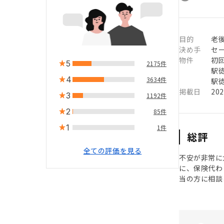
目的
老
決め手
セ
物件
初
5
2175件
駅徒
4
3634件
駅徒
掲載日
20
3
1192件
2
85件
1
1件
総評
全ての評価を見る
不安が非常に
に、保険代わ
当の方に相談