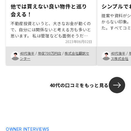
他では買えない良い物件と巡り
シンプルで
会える！
提案や資料が
からない印象
不動産投資というと、大きなお金が動くの
た。すべてコミ
で、自分には関係ないと考える方も多いと
使っているの
思います。 私は管理なども面倒そうだ
問や課題があ
し、手間もかかりそうと思ってました。
2023年06月02日
でスムーズに
しかし、renosyさんの場合、少額からス
ールが使いづら
40代後半
/
年収700万円台
/
株式会社翻訳セ
40代後半
/
タートできます。 金利も他社より低い銀
くZoomやT
ンター
ス株式会社
行を紹介して頂けます。 管理は全ておま
って欲しい。
かせできますし、確定申告もアプリで簡単
にできます。 自分が思ってたより楽に不
動産投資をスタートできました。 また、
40代の口コミをもっと見る
紹介してくれる物件は、個人では探せない
良い物件ばかりです。 購入価格より、高額
で買いたいとのチラシがよく来ます。 メ
リットはいっぱいあるので、悩まれている
方は一度面談してみても良いかと思いま
す。複数物件所有者には、出口戦略も教え
てほしい。
OWNER INTERVIEWS