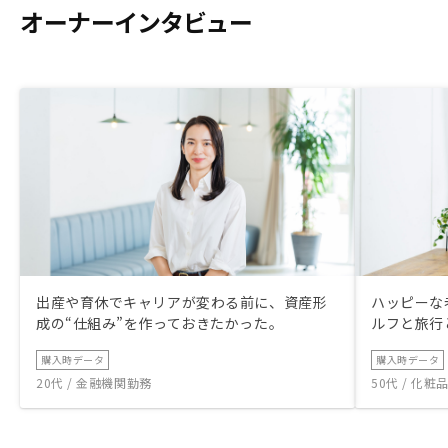
オーナーインタビュー
出産や育休でキャリアが変わる前に、資産形
ハッピーな
成の“仕組み”を作っておきたかった。
ルフと旅行
購入時データ
購入時データ
20代 / 金融機関勤務
50代 / 化