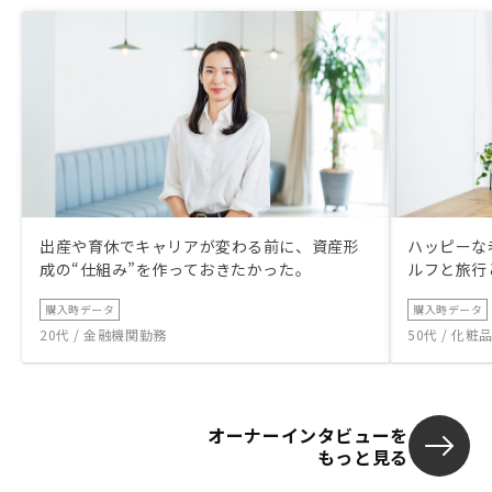
出産や育休でキャリアが変わる前に、資産形
ハッピーな
成の“仕組み”を作っておきたかった。
ルフと旅行
購入時データ
購入時データ
20代 / 金融機関勤務
50代 / 化
オーナーインタビューを
もっと見る