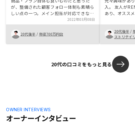
商品・プラン自体も良いものだと思った
元々興味があ
が、整備された顧客フォロー体制も素晴ら
入。 友人がR
しい点の一つ。メイン担当が対応できない
あり、オススメ
場面でも、別の人間から迅速にサポートが
2022年03月08日
的な判定をし
入るので、緊急の連絡が必要な場合でも非
また。色々と
20代後半
/
常に心強い。
で決めました
20代後半
/
年収700万円台
ストリテイ
20代の口コミをもっと見る
OWNER INTERVIEWS
オーナーインタビュー