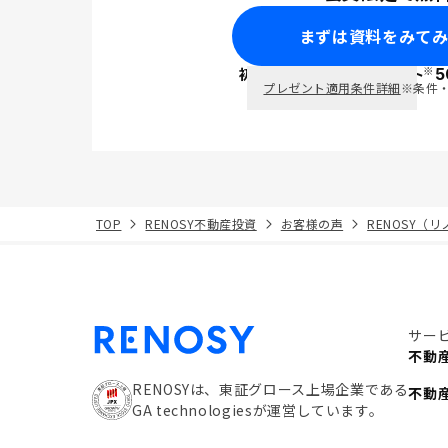
まずは資料をみて
※
初回面談で
ポイント
5
PayPay
プレゼント適用条件詳細
※条件
TOP
RENOSY不動産投資
お客様の声
RENOSY（
サー
不動
RENOSYは、東証グロース上場企業である
不動
GA technologiesが運営しています。