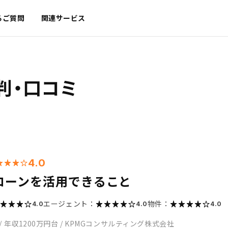
るご質問
関連サービス
判・口コミ
4.0
ローンを活用できること
エージェント：
物件：
4.0
4.0
4.0
/
年収1200万円台
/
KPMGコンサルティング株式会社