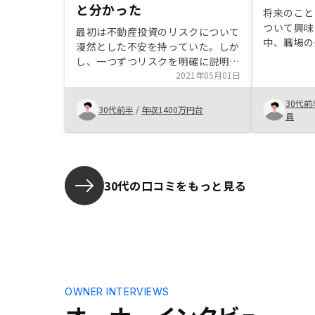
と分かった
将来のこと
ついて興味
最初は不動産投資のリスクについて
中、職場の
漫然とした不安を持っていた。しか
ノシーの担
し、一つずつリスクを明確に説明し
ころ、少し
てもらうことで許容できる範囲のリ
2021年05月01日
不安もなく
スクであると感じた。また、信用を
た。親切に
30代前
活用することで、現在の余剰資金を
30代前半
/
年収1400万円台
ただき感謝
員
流動性の高い他の投資や貯蓄に当て
ることもできる点も不動産投資の利
点と考えた。顧客としては販売価格
をもう少しだけ下げていただいた
り、提携銀行のローン金利をさらに
30代の口コミをもっと見る
優遇してもらうことで、実質利回り
のさらなる改善があればありがた
い。さらに長期保有を前提とした物
件のみではなく、数年後の売却を視
野に入れた物件等の紹介もあれば尚
良い。
OWNER INTERVIEWS