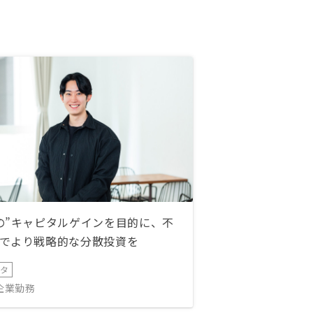
の”キャピタルゲインを目的に、不
でより戦略的な分散投資を
ータ
IT企業勤務