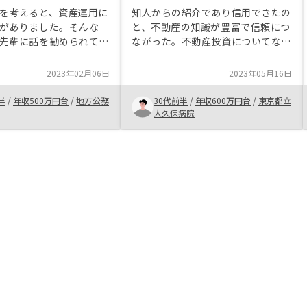
を考えると、資産運用に
知人からの紹介であり信用できたの
がありました。そんな
と、不動産の知識が豊富で信頼につ
先輩に話を勧められてリ
ながった。不動産投資についてなに
当の方と面談を行ったと
も知らない状況からであったが勉強
ずつ不動産投資について
しながら安心して物件を購入でき
2023年02月06日
2023年05月16日
なり、購入を決めまし
た。 アプリでの管理やサポート体
担当の方も話を進めてい
制も整っており、購入後のサービス
半
/
年収500万円台
/
地方公務
30代前半
/
年収600万円台
/
東京都立
です。
も納得できるものであった。
大久保病院