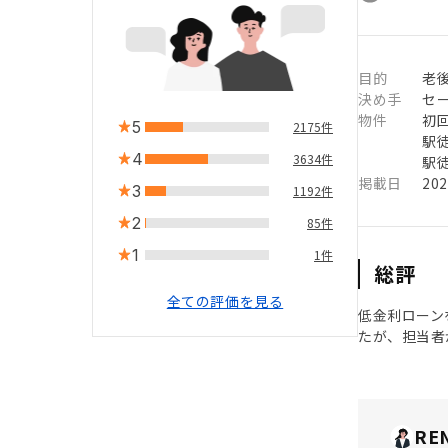
目的
老
決め手
セ
物件
初
5
2175件
駅徒
4
3634件
駅徒
掲載日
20
3
1192件
2
85件
1
1件
総評
全ての評価を見る
低金利ローン
たが、担当者
RE