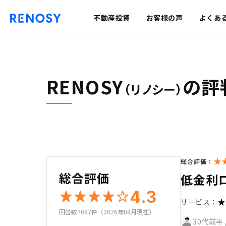
不動産投資
お客様の声
よくあ
RENOSY
の評
（リノシー）
総合評価：
総合評価
低金利
4.3
サービス：
回答数7087件（2026年08月現在）
30代前半