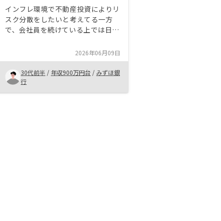
インフレ環境で不動産投資によりリ
スク分散をしたいと考えてる一方
で、会社員を続けている上では日常
の管理や確定申告がめんどくさくな
るのも回避したいと思いました。リ
2026年06月09日
ノシーは面談や契約がオンラインで
できるし、普段はアプリで書類や賃
30代前半
/
年収900万円台
/
みずほ銀
料の状況をすぐ確認できるし、確定
行
申告もアプリ上でまとめた情報をe-
Taxに入力すれば大丈夫ですので、
とても便利でスムーズだと感じまし
た。物件についての情報もとても充
実ですし、信頼できる担当がいらっ
しゃって満足しています。