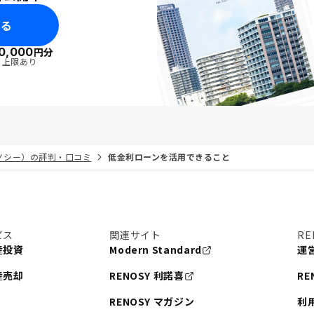
みる
0,000
円分
・上限あり
リノシー）の評判・口コミ
低金利ローンを活用できること
ビス
関連サイト
RE
産投資
Modern Standard
運
産売却
RENOSY 利諾喜
RE
RENOSY マガジン
利