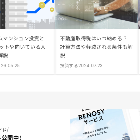
ムマンション投資と
不動産取得税はいつ納める？
リットや向いている人
計算方法や軽減される条件も解
解説
説
投資する
026.05.25
2024.07.23
イド
料公開中！