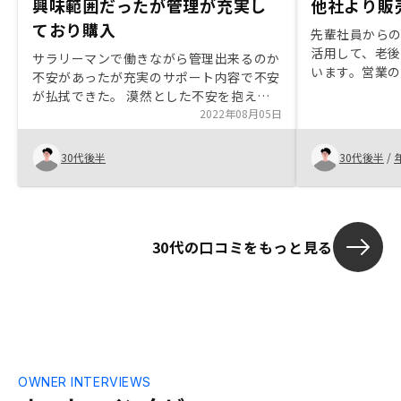
興味範囲だったが管理が充実し
他社より販
ており購入
先輩社員からの
活用して、老
サラリーマンで働きながら管理出来るのか
います。営業
不安があったが充実のサポート内容で不安
ため、購入を
が払拭できた。 漠然とした不安を抱えて
額が比較的安
いたが、面談していく中でリスクが許容範
2022年08月05日
す。売却時に
囲だと理解することが出来た。 株式等の
他の投資商品と組み合わせていく事で安全
30代後半
30代後半
/
性が更にますと感じた。
30代の口コミをもっと見る
OWNER INTERVIEWS