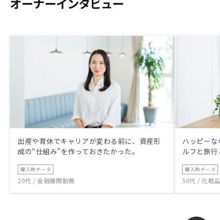
オーナーインタビュー
出産や育休でキャリアが変わる前に、資産形
ハッピーな
成の“仕組み”を作っておきたかった。
ルフと旅行
購入時データ
購入時データ
20代 / 金融機関勤務
50代 / 化