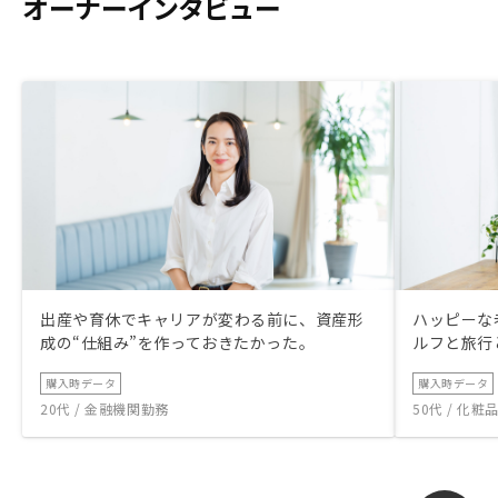
オーナーインタビュー
出産や育休でキャリアが変わる前に、資産形
ハッピーな
成の“仕組み”を作っておきたかった。
ルフと旅行
購入時データ
購入時データ
20代 / 金融機関勤務
50代 / 化