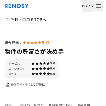
ログイン
評判・口コミTOPへ
5.0
総合評価：
物件の豊富さが決め手
サービス：
5.0
エージェント：
5.0
物件：
5.0
50代前半
/
年収2300万円台
/
目的
老後の年金対策、 生命保険代わり、 現金運用