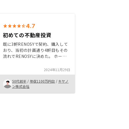
4.7
初めての不動産投資
既に3軒RENOSYで契約、購入して
おり、当初の計画通り4軒目もその
流れでRENOSYに決めた。 ホーム
ページなどの口コミ、担当者の信頼
性などを参考に信頼のおける会社だ
2024年11月29日
と判断した。 差し引き詳細の確認
や、初年度の確定申告をしていない
50代前半
/
年収1100万円台
/
キヤノ
ため実感はまだ無いが、今後の運用
ン株式会社
報告が楽しみである。銀行口座設定
先が限定的。 もっと幅広い銀行を
選べると良い。 あらかじめ考えて
いた口座が2口座とも使えず不本意
な口座設定となってしまった。