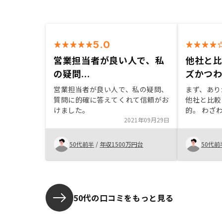
5.0
営業担当者が良い人で、私
他社と
の疑問...
ズかつ
営業担当者が良い人で、私の疑問、
まず、あり
質問に的確に答えてくれて信頼がお
他社と比較
けました。
的。 わざ
2021年09月29日
ただきまし
感じました
申込させて
50代前半
/
年収1500万円台
50代前
ともよろし
サイトの使
一工夫必要
50代の口コミをもっと見る