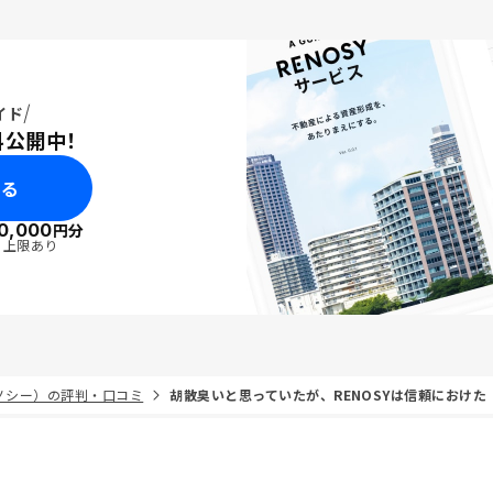
イド
料公開中！
みる
0,000
円分
・上限あり
リノシー）の評判・口コミ
胡散臭いと思っていたが、RENOSYは信頼におけた