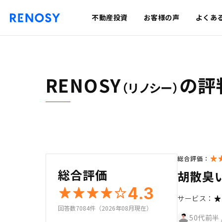
不動産投資
お客様の声
よくあ
RENOSY
の評
（リノシー）
総合評価：
総合評価
胡散臭
4.3
サービス：
回答数7084件（2026年08月現在）
50代前半