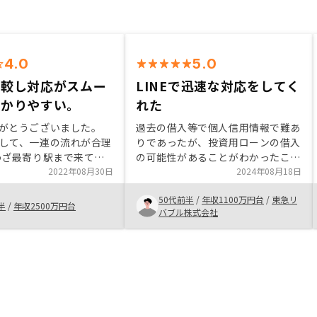
4.0
5.0
比較し対応がスムー
LINEで迅速な対応をしてく
わかりやすい。
れた
がとうございました。
過去の借入等で個人信用情報で難あ
して、一連の流れが合理
りであったが、投資用ローンの借入
わざ最寄り駅まで来てい
の可能性があることがわかったこと
た。 営業様とのご縁を
2022年08月30日
は大きな決断のポイントであった。
2024年08月18日
。 良い物件でしたので
また、老後を見据えて年金プラスα
50代前半
/
年収1100万円台
/
東急リ
いただきました。 今後
の収入が欲しかった。収入と支出も
半
/
年収2500万円台
バブル株式会社
くお願い申し上げます。
ほぼイコールであったため購入出来
いやすさについてはもう
そうだと判断しました。担当者も若
かなと思っています。
いのに良い対応でした。レスポンス
の速さも安心できた。 今のままで
良いと思います。