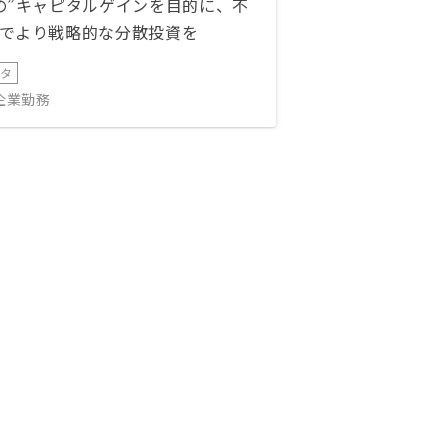
の”キャピタルゲインを目的に、不
でより戦略的な分散投資を
ータ
IT企業勤務