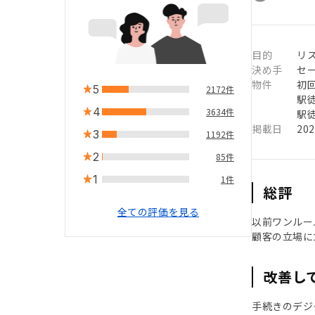
目的
リ
決め手
セ
物件
初
5
2172件
駅徒
4
3634件
駅徒
掲載日
20
3
1192件
2
85件
1
1件
総評
全ての評価を見る
以前ワンルー
顧客の立場に
改善し
手続きのデジ