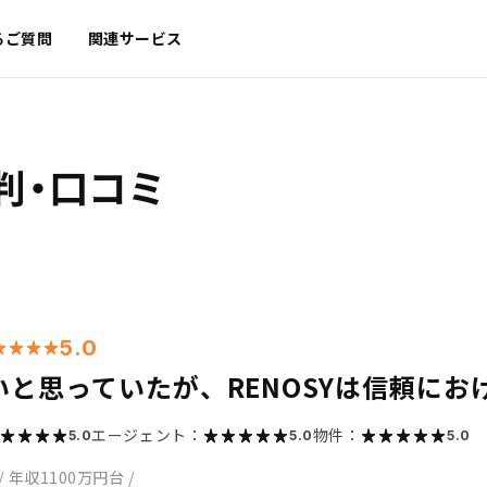
るご質問
関連サービス
判・口コミ
5.0
いと思っていたが、RENOSYは信頼にお
エージェント：
物件：
5.0
5.0
5.0
/
年収1100万円台
/