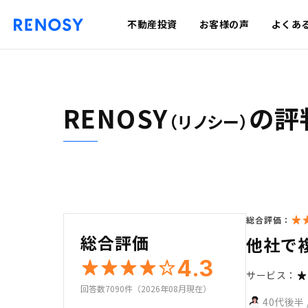
不動産投資
お客様の声
よくあ
RENOSY
の評
（リノシー）
総合評価：
総合評価
他社で複
4.3
サービス：
回答数7090件（2026年08月現在）
40代後半