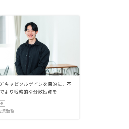
の”キャピタルゲインを目的に、不
でより戦略的な分散投資を
ータ
IT企業勤務