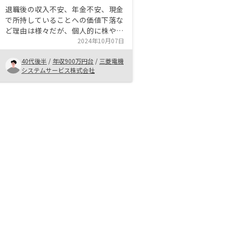
退職後の収入不安、年金不安、現金
で所持していることへの価値下落な
ど理由は様々だが、個人的に株や仮
想通貨など常にウォッチしておかな
2024年10月07日
いといけない性格のものは自分の生
40代後半
/
年収900万円台
/
三菱電機
活のリズムに合わないと判断してお
システムサービス株式会社
り、中長期的な投資に興味があっ
た。営業担当の方も質問に対して概
ね納得のいく回答をしてくれてお
り、信用が持てた。サポートスタッ
フも複数おり、会社としての懐の深
さも安心材料となった。情報として
は物件のハザード情報も欲しかっ
た。いざ保険申し込みをする際に
「あっ、水災もつけた方が良いです
ね」なんて事になると、金額の大小
ではなく心象が悪い。