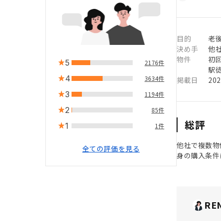
目的
老後
決め手
他
物件
初
5
2176件
駅徒
4
3634件
掲載日
20
3
1194件
2
85件
総評
1
1件
他社で複数物
全ての評価を見る
身の購入条件
RE