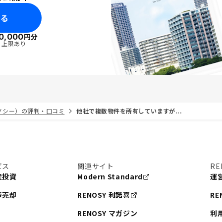
みる
0,000
円分
・上限あり
リノシー）の評判・口コミ
他社で複数物件を所有していますが...
ビス
関連サイト
RE
産投資
Modern Standard
運
産売却
RENOSY 利諾喜
RE
RENOSY マガジン
利