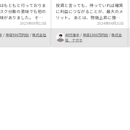
はもともと行っておりま
投資と言っても、待っていれば確実
スク分散の意味でも他の
に利益につながることが、最大のメ
味がありました。 そん
リット。 あとは、物価上昇に強い
たま公告で目にしたのが
2023年09月12日
点。 そこに、AIによる確実な診断
2024年04月21日
面談の申し込みをしまし
が入っている信頼性 選択肢が、首
半
/
年収900万円台
/
株式会社
40代後半
/
年収1000万円台
/
株式会
な額の投資となりますの
都圏だけでなく、大阪、福岡と、た
社 ナガセ
がありましたが、面談の
きにわたる。
らが納得するまで丁寧に
、納得して購入を進める
ました。