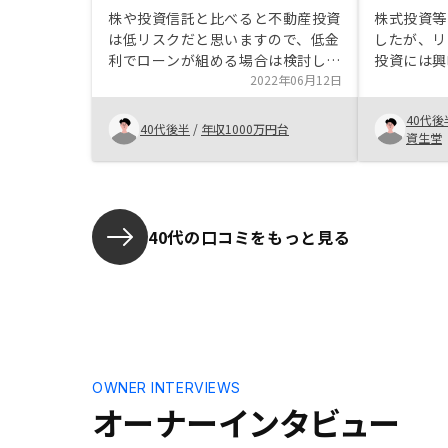
株や投資信託と比べると不動産投資
株式投資等
は低リスクだと思いますので、低金
したが、リ
利でローンが組める場合は検討して
投資には興
みるのも良いと思います。私はたま
2022年06月12日
な時にたま
たま低金利でローンが組めたので、
きっかけで
40代後
今がチャンスと思ってやってみるこ
た。 大き
40代後半
/
年収1000万円台
資生堂
とにしました。
で多少不安
際に、こち
ご説明頂き
ことが出来
40代の口コミをもっと見る
OWNER INTERVIEWS
オーナーインタビュー