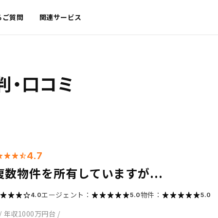
るご質問
関連サービス
判・口コミ
4.7
数物件を所有していますが...
エージェント：
物件：
4.0
5.0
5.0
/
年収1000万円台
/