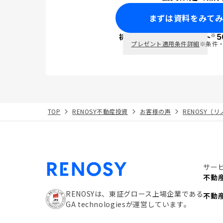
まずは資料をみて
※
初回面談で
ポイント
5
PayPay
プレゼント適用条件詳細
※条件
TOP
RENOSY不動産投資
お客様の声
RENOSY（
サー
不動
RENOSYは、東証グロース上場企業である
不動
GA technologiesが運営しています。