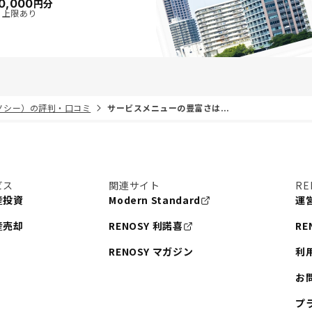
0,000
円分
・上限あり
リノシー）の評判・口コミ
サービスメニューの豊富さは...
ビス
関連サイト
RE
産投資
Modern Standard
運
産売却
RENOSY 利諾喜
RE
RENOSY マガジン
利
お
プ