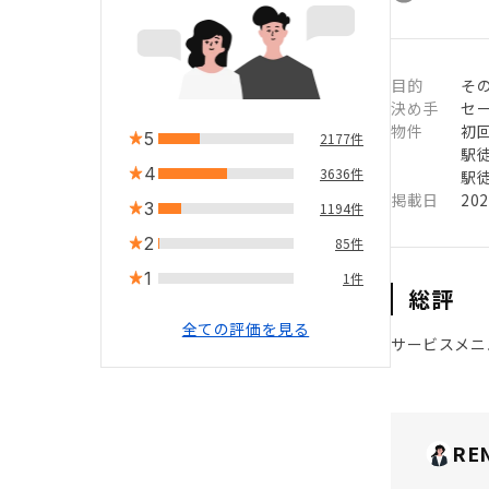
目的
そ
決め手
セ
物件
初
5
2177件
駅徒
4
3636件
駅徒
掲載日
20
3
1194件
2
85件
1
1件
総評
全ての評価を見る
サービスメニ
RE