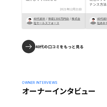
ナンス方法
2021年12月21日
太陽光発電
の変化に影
40代前半
/
年収1300万円台
/
株式会
40代前
敬遠。不動
社セールスフォース
社あお
にも根付い
購入に踏み
さった営業
ても親身で
に驚いたく
40代の口コミをもっと見る
も丁寧で安
しい会社な
ートしてく
ないでもな
するスタン
OWNER INTERVIEWS
オーナーインタビュー