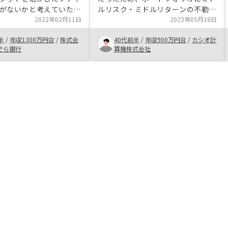
がないかと考えていた。
ルリスク・ミドルリターンの不動産
も検討したが、国の制度
2022年02月11日
を加えることを考え始めた。 ・そ
2023年05月18日
響を受けるとこを考慮し
れなりにメジャーな路線の駅徒歩
半
/
年収1300万円台
/
株式会
40代前半
/
年収900万円台
/
カシオ計
産投資は歴史が古く日本
2〜3分の物件であれば資産価値が
ぞら銀行
算機株式会社
ている投資手段と判断し
落ちないと考えており、その要望に
切った。 担当してくだ
合致する物件が出てきたため
の方や契約担当の方はと
Renosyでの購入を決断した。物件
丁寧な対応だったため逆
の購入を決めた際の手続きに非常に
らいだった。リスク説明
時間がかかり、何度も電話でやりと
心できた。RENOSYは新
りした。 購入が決まった後の貴社
ので、どこまで長くサポ
側のオペレーションは定型だと思わ
れるだろうという不安は
れるため、定型のマニュアル等を作
いが、既存顧客を大事に
成した上でスピーディに対応できる
スを継続してほしい。
ことが望ましいと思料する。