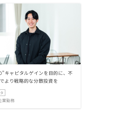
の”キャピタルゲインを目的に、不
でより戦略的な分散投資を
ータ
IT企業勤務