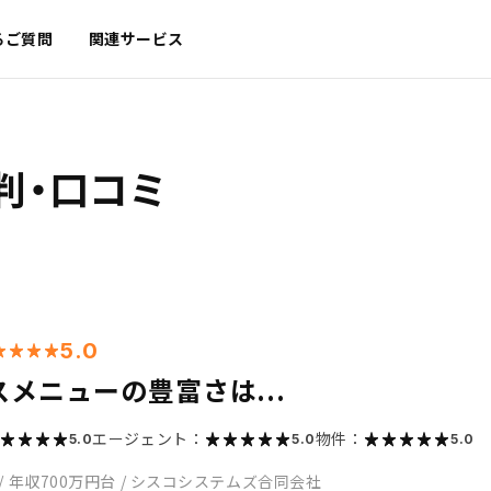
るご質問
関連サービス
判・口コミ
5.0
メニューの豊富さは...
エージェント：
物件：
5.0
5.0
5.0
/
年収700万円台
/
シスコシステムズ合同会社