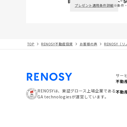
※
初回面談で
ポイント
5
PayPay
プレゼント適用条件詳細
※条件
TOP
RENOSY不動産投資
お客様の声
RENOSY（
サー
不動
RENOSYは、東証グロース上場企業である
不動
GA technologiesが運営しています。