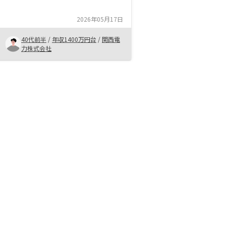
物件の提案を受けて購入に至った。
知識不足だったが、営業担当者が丁
2026年05月17日
寧に説明してくれたため、安心して
購入することができた。
40代前半
/
年収1400万円台
/
関西電
力株式会社