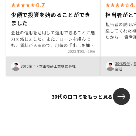
4.7
4
少額で投資を始めることができ
担当者がと
ました
担当者の説明
案してくれた
会社の信用を活用して運用できることに魅
たから。 資産
力を感じました。また、ローンを組んで
のでちょうど
も、賃料が入るので、月毎の手出しを抑え
という提案もあ
て投資できます。 空き室になっても賃料
2023年03月19日
の動向を見て
が保証されるサービスを利用しましたが、
30代後半
/
これが契約の決め手になりました。
30代後半
/
本田技研工業株式会社
会社
30代の口コミをもっと見る