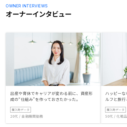
OWNER INTERVIEWS
オーナーインタビュー
出産や育休でキャリアが変わる前に、資産形
ハッピーな
成の“仕組み”を作っておきたかった。
ルフと旅行
購入時データ
購入時データ
20代 / 金融機関勤務
50代 / 化