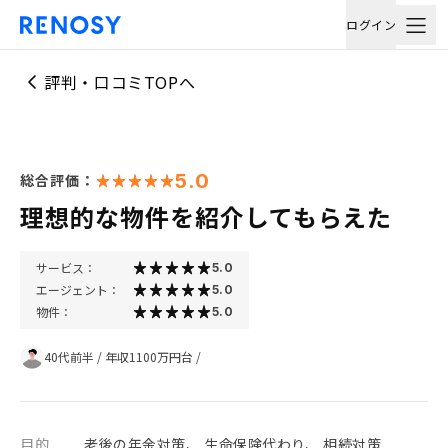
ログイン
評判・口コミTOPへ
5.0
総合評価：
理想的な物件を紹介してもらえた
サービス：
5.0
エージェント：
5.0
物件：
5.0
40代前半
/
年収1100万円台
/
目的
老後の年金対策、 生命保険代わり、 相続対策