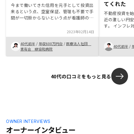
てくれた
今まで働いてきた信用を元手として投資出
来るという点、空室保証、管理も不要で手
不動産投資を
間が一切掛からないという点が看護師の私
近の激しい円
にピッタリだと感じた。 年金対策として
す。 インフレ
開始したが、生命保険の代わりになる点も
2023年02月14日
ほうが良いと思い
良い。また、資産が残るという点は老後の
入を決めた理
安心材料となると考えた。 手続きもスム
40代前半
/
年収600万円台
/
医療法人社団
す。 またサポ
40代前半
/
ーズで不安な点は質問すると直ぐに答えて
恵有会 緑協和病院
ったです。
下さり安心して進めることが出来た。
40代の口コミをもっと見る
OWNER INTERVIEWS
オーナーインタビュー