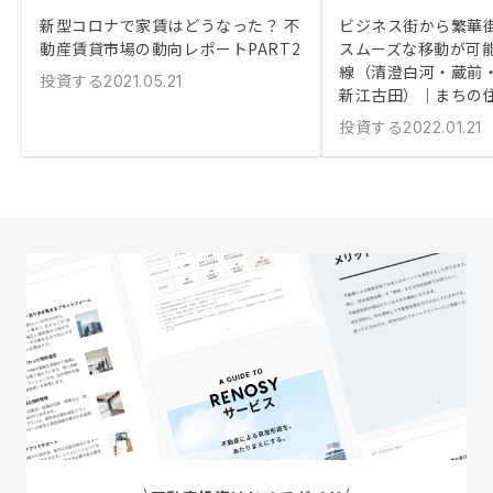
新型コロナで家賃はどうなった？ 不
ビジネス街から繁華街
動産賃貸市場の動向レポートPART2
スムーズな移動が可
線（清澄白河・蔵前
投資する
2021.05.21
新江古田）｜まちの
投資する
2022.01.21