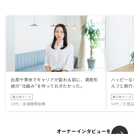
出産や育休でキャリアが変わる前に、資産形
ハッピーな
成の“仕組み”を作っておきたかった。
ルフと旅行
購入時データ
購入時データ
20代 / 金融機関勤務
50代 / 化
オーナーインタビューを