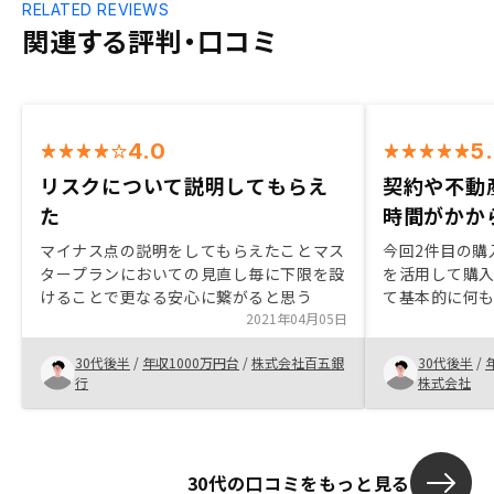
RELATED REVIEWS
関連する評判・口コミ
4.0
5
リスクについて説明してもらえ
契約や不動
た
時間がかか
マイナス点の説明をしてもらえたことマス
今回2件目の購
タープランにおいての見直し毎に下限を設
を活用して購
けることで更なる安心に繋がると思う
て基本的に何
2021年04月05日
RENOSYの
踏まえ、購入
30代後半
/
年収1000万円台
/
株式会社百五銀
30代後半
/
また、物件数
行
株式会社
もあるが、購
あると思って
早さが素晴ら
30代の口コミをもっと見る