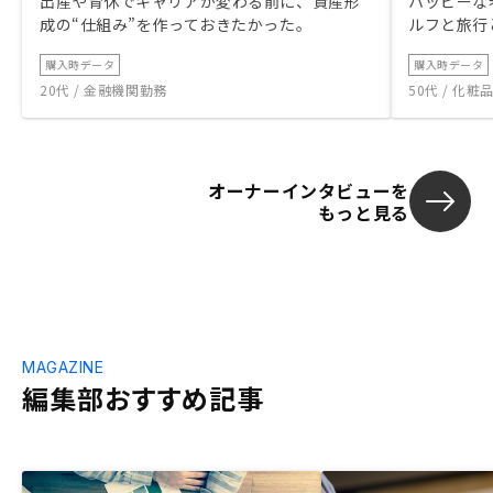
出産や育休でキャリアが変わる前に、資産形
ハッピーな
成の“仕組み”を作っておきたかった。
ルフと旅行
購入時データ
購入時データ
20代 / 金融機関勤務
50代 / 化
オーナーインタビューを
もっと見る
MAGAZINE
編集部おすすめ記事