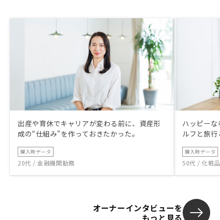
出産や育休でキャリアが変わる前に、資産形
ハッピーな
成の“仕組み”を作っておきたかった。
ルフと旅行
購入時データ
購入時データ
20代 / 金融機関勤務
50代 / 化
オーナーインタビューを
もっと見る