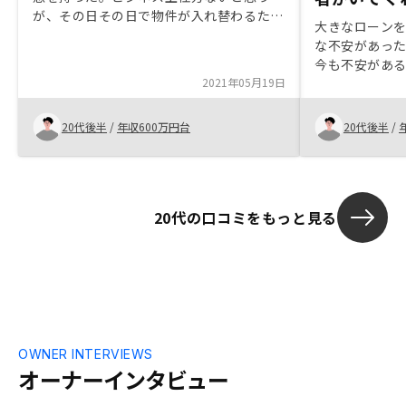
が、その日その日で物件が入れ替わるた
大きなローン
め、じっくり考える暇がなかった。もう少
な不安があっ
し余裕を持って吟味できる仕組みにして欲
今も不安があ
しい。
2021年05月19日
のリスクはつ
めてくれる担
不安をある程
20代後半
/
年収600万円台
20代後半
/
ている。 まだ
トとなってい
を開けてみた
20代の口コミをもっと見る
OWNER INTERVIEWS
オーナーインタビュー