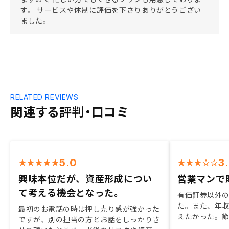
す。 サービスや体制に評価を下さりありがとうござい
ました。
RELATED REVIEWS
関連する評判・口コミ
5.0
3
興味本位だが、資産形成につい
営業マンで
て考える機会となった。
有価証券以外
た。また、年
最初のお電話の時は押し売り感が強かった
えたかった。
ですが、別の担当の方とお話をしっかりさ
いただいたり