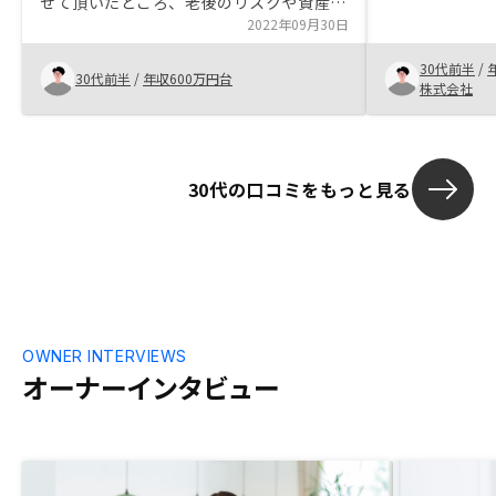
せて頂いたところ、老後のリスクや資産に
ていただけた
ついての説明を詳細にイメージができたこ
2022年09月30日
とを決定した
とで投資についてのやることに対するメリ
もっと幅広い
30代前半
/
ットを感じられた為。
30代前半
/
年収600万円台
株式会社
30代の口コミをもっと見る
OWNER INTERVIEWS
オーナーインタビュー