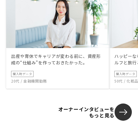
出産や育休でキャリアが変わる前に、資産形
ハッピーな
成の“仕組み”を作っておきたかった。
ルフと旅行
購入時データ
購入時データ
20代 / 金融機関勤務
50代 / 化
オーナーインタビューを
もっと見る