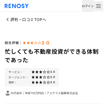
ログイン
評判・口コミTOPへ
3.0
総合評価：
忙しくても不動産投資ができる体制
であった
サービス：
3.0
エージェント：
3.0
物件：
3.0
30代前半
/
年収700万円台
/
アステラス製薬株式会社