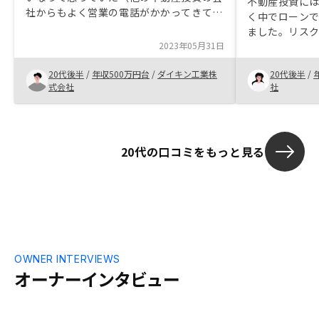
不動産投資に
社からもよく営業の電話がかかってきてい
く中でローン
た）が、友達に紹介してもらって、担当者
ました。リス
の方にいろいろ説明してもらったり、良く
2023年05月31日
いる印象でした
してもらったので、始めることにしまし
われ、一時購
た！
20代後半
/
年収500万円台
/
ダイキン工業株
20代後半
/
したが、担当
式会社
社
的な購入に至り
ろはあります
ています。は
考えてしまっ
20代の口コミをもっと見る
るなど表示を
す。
OWNER INTERVIEWS
オーナーインタビュー