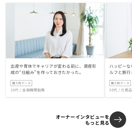
出産や育休でキャリアが変わる前に、資産形
ハッピーな
成の“仕組み”を作っておきたかった。
ルフと旅行
購入時データ
購入時データ
20代 / 金融機関勤務
50代 / 化
オーナーインタビューを
もっと見る