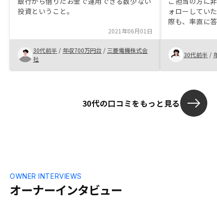
銀行から借りたお金で運用できる数少ない
ご担当の方に
投資ということ。
ォローしてい
際も、率直に
2021年06月01日
出来ました。
で管理出来る
30代前半
/
年収700万円台
/
三菱電機株式会
す。様々な場面
30代前半
/
社
後、さらにサ
が持てました
30代の口コミをもっと見る
OWNER INTERVIEWS
オーナーインタビュー