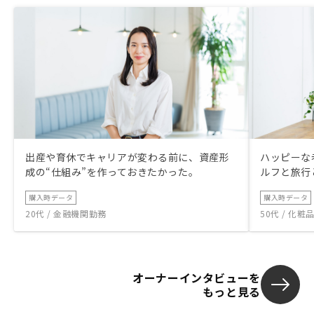
出産や育休でキャリアが変わる前に、資産形
ハッピーな
成の“仕組み”を作っておきたかった。
ルフと旅行
購入時データ
購入時データ
20代 / 金融機関勤務
50代 / 化
オーナーインタビューを
もっと見る