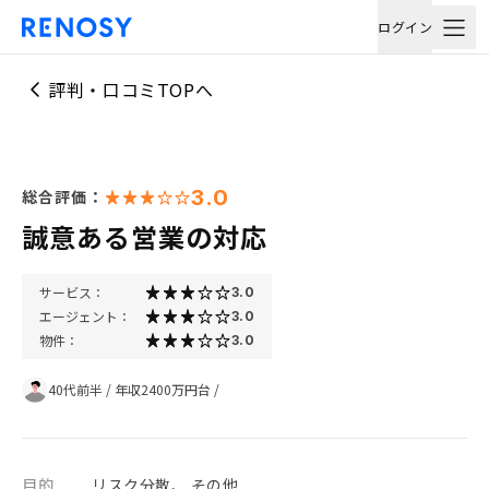
ログイン
評判・口コミTOPへ
3.0
総合評価：
誠意ある営業の対応
サービス：
3.0
エージェント：
3.0
物件：
3.0
40代前半
/
年収2400万円台
/
目的
リスク分散、 その他