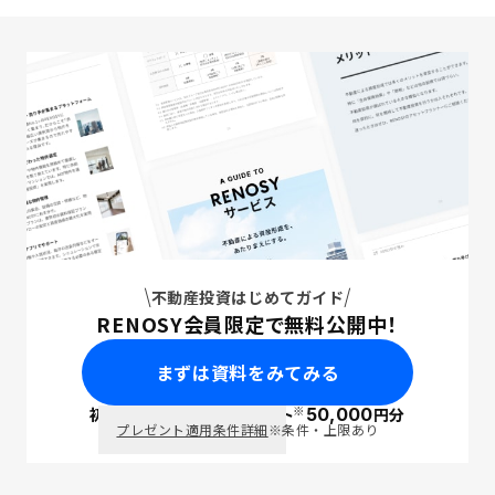
不動産投資はじめてガイド
RENOSY会員限定で無料公開中！
まずは資料をみてみる
※
初回面談で
ポイント
50,000
円分
PayPay
プレゼント適用条件詳細
※条件・上限あり