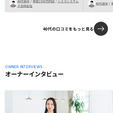
40代前半
/
年収1500万円台
/
シスコシステム
不動産投資は、老後の資金運用を考慮した
惹かれて購入
40代前半
/
ズ合同会社
際の1つの手段として検討をしており、何
が必要なのかも踏まえトータル的に考えさ
せてもらえたことも良かったです。
40代の口コミをもっと見る
OWNER INTERVIEWS
オーナーインタビュー