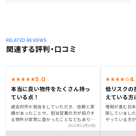
RELATED REVIEWS
関連する評判・口コミ
5.0
4
本当に良い物件をたくさん持っ
低リスクの
ている点！
えている方
過去何件か担当をしていただき、信頼と実
増税が進む日
績があったことや、担当営業の方が紹介す
探していました
る物件が非常に良かったことなどもあり、
やっている方が
会社としても個人としても信頼を置けると
2022年12月24日
る事を決めまし
感じたからRENOSYにきめました。 また
ノロジーズさん