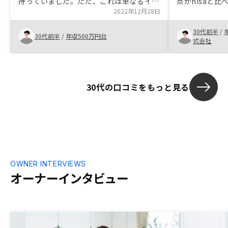
持っていました。ただ、これは単なるイメ
点がnisaと
ージだったので、投資先のリスク分散を考
2022年12月28日
が、節税、団
えるにあたり、きちんと調べようと思った
踏まえて、資
30代前半
/
のがきっかけです。 こちらに都合の悪い
み入れて良い
30代前半
/
年収500万円台
式会社
ような情報もリスクとしてしっかり説明し
せんでした。
てくださったことで、逆に安心感がありま
した。こちらが不要と言ったことをしつこ
く推してくるようなことも無かったです。
30代の口コミをもっと見る
節税効果を謳うTwitter広告に載っている
グラフが、軸の取り方が明らかに不適切で
優良誤認を招いても仕方無いものでした。
また、そこで謳い文句となっている節税効
果も、対象となる人が限られる割に、誤解
を招きかねない文言で宣伝されていまし
た。 せっかく良いサービス・商品なの
に、怪しさを感じさせるイメージ形成を助
OWNER INTERVIEWS
長してしまっていると感じます。
オーナーインタビュー