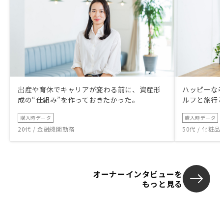
出産や育休でキャリアが変わる前に、資産形
ハッピーな
成の“仕組み”を作っておきたかった。
ルフと旅行
購入時データ
購入時データ
20代 / 金融機関勤務
50代 / 化
オーナーインタビューを
もっと見る