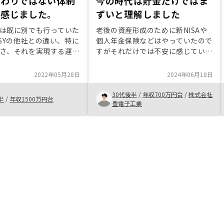
終わりではない体制
今の時代は貯金だけではま
を感じました。
ずいと理解しました
は既に別でも行っていた
老後の資産形成のために新NISAや
OSYの他社との違い、特に
個人年金保険などはやっていたので
さ、それを実現する運用
すがそれだけでは不安に感じている
アプリでの見える化など
中で、リノシーさんの広告を見て応
じ今回申込を決めまし
募してみました。はじめは不安だら
2022年05月28日
2024年06月18日
打合せや、決定後のやり
けでしたが担当者がひとつひとつ丁
てのフォローUP体制も
寧に説明してくれたのでやらない選
30代後半
/
年収700万円台
/
株式会社
半
/
年収1500万円台
ったと感じてます。
択肢はなくなりました。火災保険や
豊電子工業
固定資産税を含めて月々いくら負担
することになるかシミュレーション
していただけるとありがたいと思い
ました。