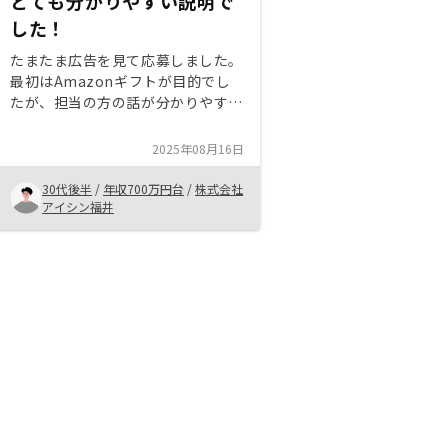
とても分かりやすい説明で
した！
たまたま広告を見て応募しました。
最初はAmazonギフトが目的でし
たが、担当の方の話が分かりやす
く、もともと興味はあったので、リ
スクを最小限に抑えられると言う点
2025年08月16日
でやってみようと決意しました。
また、株式投資はしていたので、分
30代後半
/
年収700万円台
/
株式会社
散の面でも丁度いいと思いました。
アイシン福井