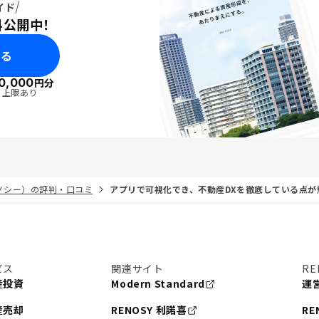
イド
料公開中！
みる
0,000
円分
・上限あり
リノシー）の評判・口コミ
アプリで可視化でき、不動産DXを徹底している点が
ビス
関連サイト
RE
産投資
Modern Standard
運
産売却
RENOSY 利諾喜
RE