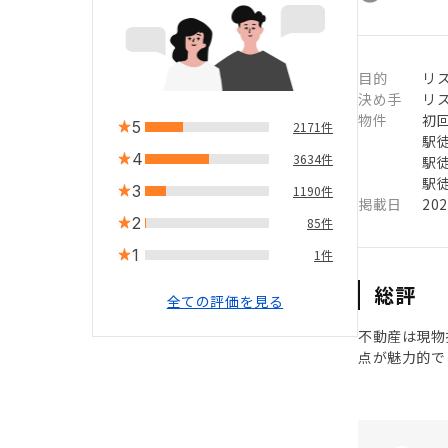
目的
リ
決め手
リ
物件
初
5
2171件
駅徒
4
3634件
駅徒
駅徒
3
1190件
掲載日
20
2
85件
1
1件
総評
全ての評価を見る
不動産は現物
点が魅力的で