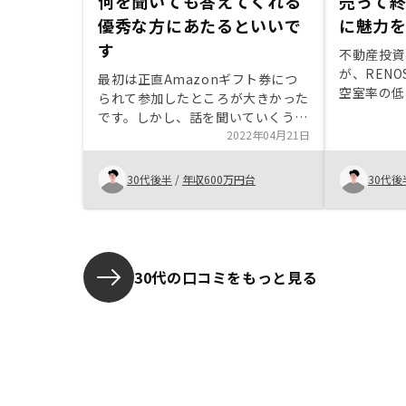
何を聞いても答えてくれる
売って
優秀な方にあたるといいで
に魅力
す
不動産投資
が、REN
最初は正直Amazonギフト券につ
空室率の低
られて参加したところが大きかった
体制、また
です。しかし、話を聞いていくうち
に魅力を感
に老後の資金を意識していくように
2022年04月21日
た。 また
なり、契約に至りました。もっと早
とりにおい
く出会っていればよかったと思いま
30代後半
/
年収600万円台
30代後
非常に良か
した。振り込み手数料はそちらの会
社が持ってくれ、満額オーナーに振
り込まれる方が気持ち良く取引でき
るとおもいます。
30代の口コミをもっと見る