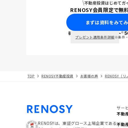
不動産投資はじめてガ
RENOSY会員限定で無
まずは資料をみて
※
初回面談で
ポイント
5
PayPay
プレゼント適用条件詳細
※条件
TOP
RENOSY不動産投資
お客様の声
RENOSY（
サー
不動
RENOSYは、東証グロース上場企業である
不動