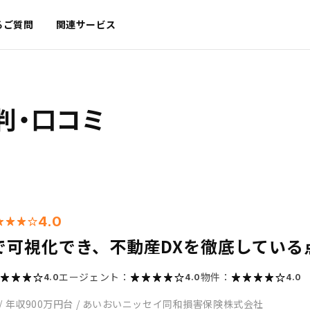
るご質問
関連サービス
判・口コミ
4.0
で可視化でき、不動産DXを徹底している
エージェント：
物件：
4.0
4.0
4.0
/
年収900万円台
/
あいおいニッセイ同和損害保険株式会社