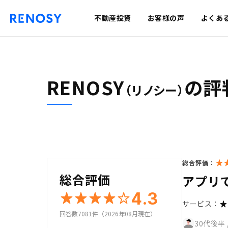
不動産投資
お客様の声
よくあ
RENOSY
の評
（リノシー）
総合評価：
総合評価
アプリ
4.3
サービス：
回答数7081件（2026年08月現在）
30代後半