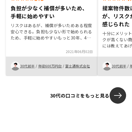
負担が少なく補償が多いため、
提案物件数
手軽に始めやすい
が、リスク
感じられた
リスクはあるが、補償が多いためある程度
安心できる。負担も少ない形で始められる
十分にメリット
ため、手軽に始めやすいもっと30年、40
クが高くない
年時にどれくらいで売れたかなどの実績が
には教えてあ
欲しい
2021年06月02日
数が少ないの
です。あとは
のかどうかを
30代前半
/
年収600万円台
/
富士通株式会社
30代前半
/
欲しいです。
30代の口コミをもっと見る