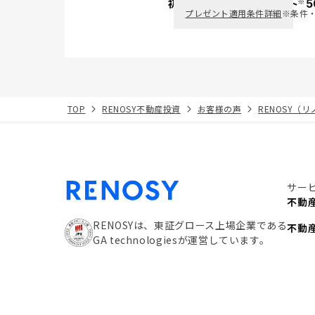
※
初回面談で
ポイント
5
PayPay
プレゼント適用条件詳細
※条件
TOP
RENOSY不動産投資
お客様の声
RENOSY（
サー
不動
RENOSYは、東証グロース上場企業である
不動
GA technologiesが運営しています。