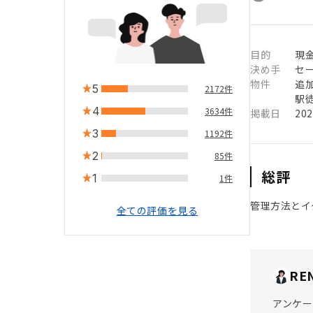
目的
現
決め手
セ
物件
追
5
2172件
駅徒
4
3634件
掲載日
20
3
1192件
2
85件
総評
1
1件
管理方法とイ
全ての評価を見る
RE
アンケー