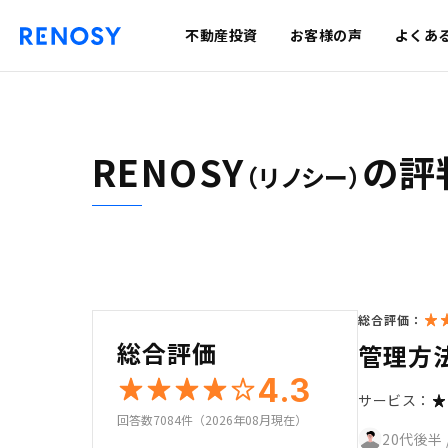
不動産投資
お客様の声
よくあ
RENOSY
の評
（リノシー）
総合評価：
総合評価
管理方
4.3
サービス：
回答数7084件（2026年08月現在）
20代後半