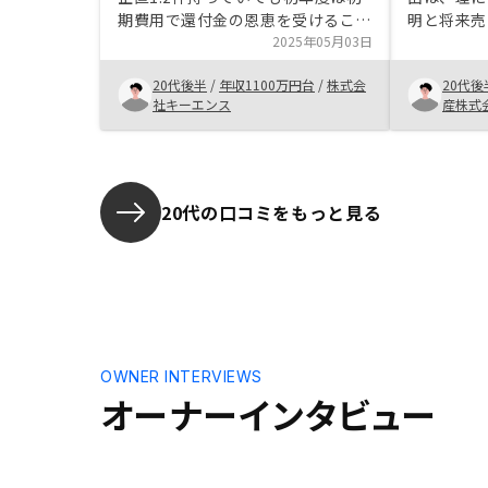
期費用で還付金の恩恵を受けること
明と将来売
ができるが、2年目以降は継続的に
2025年05月03日
れる点です
購入しないとメリットが出てこな
続きを行う
20代後半
/
年収1100万円台
/
株式会
20代後
い。 理由は節税効果を最大化でき
において、
社キーエンス
産株式
ず支出とほぼ同じくらいになること
対応できる
と売却時の利益を得るために時間が
と、デジタ
かかるため。ローンに関する説明を
ビジネスス
してほしかった。 元利均等法など
た。
結果的に物件購入金額以上の支払い
20代の口コミをもっと見る
が発生することは知らなかった。
OWNER INTERVIEWS
オーナーインタビュー