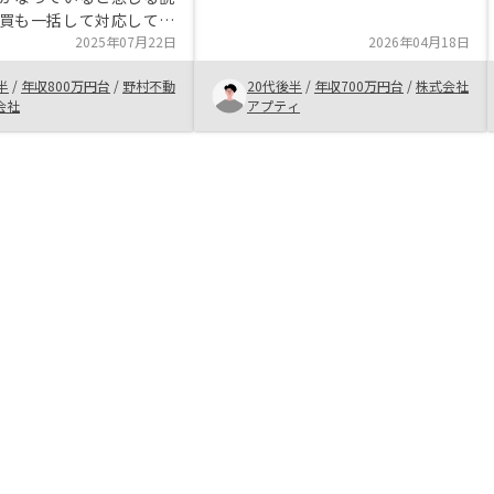
でしたが始めるに至りました。
買も一括して対応してく
様々な管理プランがあるので手間い
。加えて紙媒体で契約手
2025年07月22日
2026年04月18日
らずで利用できると思います。 不
のが一般的な不動産業界
動産の数も多いと思うのでまずは物
半
/
年収800万円台
/
野村不動
20代後半
/
年収700万円台
/
株式会社
ここ数年でもWEB上で
件を見てみるだけでも良いかもしれ
会社
アプティ
手続きに進化していたり
ません管理プランの詳細を比較表の
ルを融合させた画期的な
ようにしてくれたらわかりやすいと
タイルに共感を得まし
思います