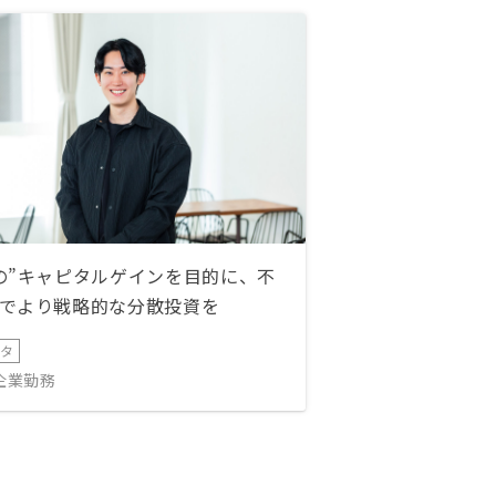
の”キャピタルゲインを目的に、不
でより戦略的な分散投資を
ータ
IT企業勤務