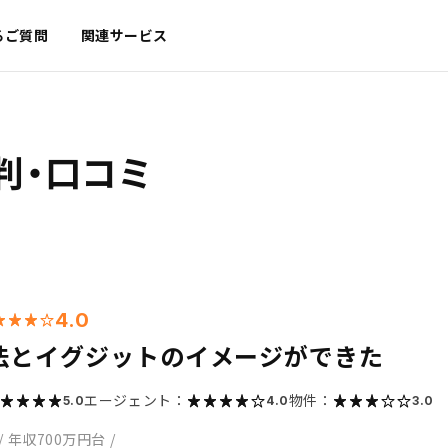
るご質問
関連サービス
判・口コミ
4.0
法とイグジットのイメージができた
エージェント：
物件：
5.0
4.0
3.0
/
年収700万円台
/