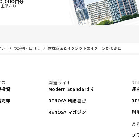
0,000
円分
・上限あり
リノシー）の評判・口コミ
管理方法とイグジットのイメージができた
ビス
関連サイト
RE
産投資
Modern Standard
運
産売却
RENOSY 利諾喜
RE
RENOSY マガジン
利
お
プ