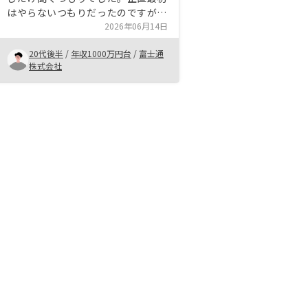
はやらないつもりだったのですが、
お話が非常にわかりやすくリスクも
2026年06月14日
許容範囲内で、自分の年収なら絶対
20代後半
/
年収1000万円台
/
富士通
やったほうがいいなと思えたのでや
株式会社
りました。