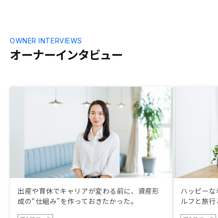
に感じて投資しやすくなると思います。
いろんなもの
るのが良いの
てみたいと思
た。 東京の
OWNER INTERVIEWS
やすく、築年
オーナーインタビュー
期的に安定し
と思います。
かけていなか
のもちょっと魅力でし
手続きで良か
代行で（無料
たり、確定申
ので、１人で
らいかかった
らいで出来て
投資の魅力の
いることとし
期間を見た場
出産や育休でキャリアが変わる前に、資産形
ハッピーな
力的ではない
成の“仕組み”を作っておきたかった。
ルフと旅行
組んだ場合は
す。 また、R