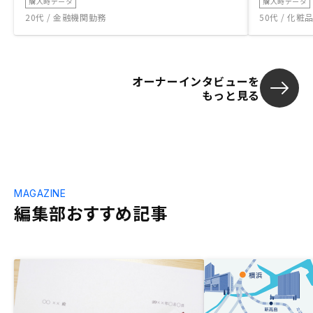
購入時データ
購入時データ
は、中古なの
20代 / 金融機関勤務
50代 / 化
限定的で、本
いので、じゃ
う、という感
手元の現金を
オーナーインタビューを
で運用したか
もっと見る
ると思っていま
投資の何が魅
かり、わかり
もしれません。 ・契約までの手
良くなかった
は物件を自由
担当さんが見
MAGAZINE
ばないといけ
編集部おすすめ記事
にこれでよか
ありました。
ば、賃貸であ
調べて、内見
ど、写真、地
しか見ずに決
う気持ちはあ