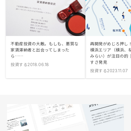
い物なので、
かったかもしれ
年後の結果が
こう言っても仕
と、手元に現
を入れたかっ
なって入れそ
不動産投資の大敵。もしも、悪質な
再開発がめじろ押し！
返済できるか
家賃滞納者と出会ってしまった
横浜エリア（横浜、
り上げ返済に
ら……
みらい）が注目の的
知ってショックでした。
すさ発見
用が投資計画
投資する
2018.06.18
で、そこも含め
投資する
2023.11.07
方が良いので