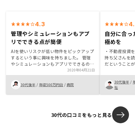
4.3
4
管理やシミュレーションもアプ
自分に合っ
リでできる点が簡便
極めを
AIを使いリスクが低い物件をピックアップ
・不動産投資
するという事に興味を持ちました。 管理
持ち父さんを
やシミュレーションもアプリでできるので
だということ
簡便で不動産購入が身近に感じられまし
2020年04月21日
らと、キャイ
た。まだ運用して間もないので不動産の良
うまいことや
30代後半
/
さの実感が少ないですが、良い買い物をし
いていたからで
30代後半
/
年収500万円台
/
病院
社
たと思える日が来るかなと思っておりま
て、安定性に
す。年収500万くらいの人が不動産に手を
と、ある程度
出せるというコンセプトはとても良いとは
ので、不労所
思いますが、なかなか購入するとなると躊
先を探していました。 ・
30代の口コミをもっと見る
躇してしまいます。不動産は敷居の高い物
い点 価格の
だと思ってしまいます。 社員が同じよう
ろがメリット
に不動産投資をしていたり、色々な職種の
ある程度予測
方が不動産投資をしている話を聞くと身近
予想が難しい