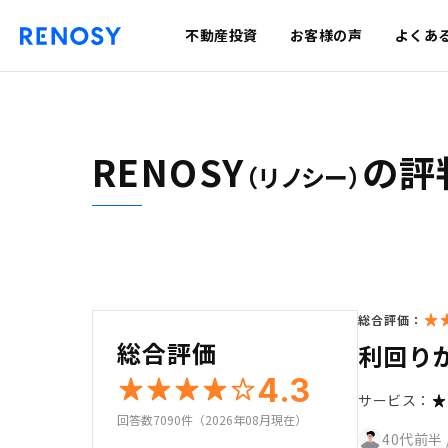
不動産投資
お客様の声
よくあ
RENOSY
の評
（リノシー）
総合評価：
総合評価
利回り
4.3
サービス：
回答数7090件（2026年08月現在）
40代前半