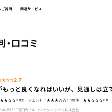
るご質問
関連サービス
判・口コミ
2.7
がもっと良くなればいいが、見通しは立
エージェント：
物件：
3.0
3.0
2.0
/
年収1300万円台
/
ホロジックジャパン株式会社