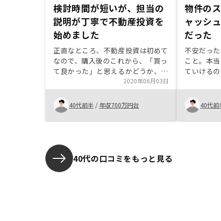
検討時間が短いが、担当の
物件の
説明が丁寧で不動産投資を
ャッシ
始めました
だった
正直なところ、不動産投資は初めて
不安だった
なので、購入後のこれから、「買っ
こと。本当
て良かった」と思えるかどうか、結
ていけるの
果が分かると思います。説明を聞く
2020年06月03日
踏み切った
限り、考え得るリスクを考慮しても
ペックもさ
賢明な選択かな、と感じました。担
ャッシュフ
40代前半
/
年収700万円台
40代前
当の方の確信に満ちた雰囲気や熱意
と。連携、
は、「この方のセールスを信じてみ
た方がいい
よう。これからも頼ってみたい。」
と思わせるものでした。物件は動き
が早く、「ゆっくり考える時間がな
40代の口コミをもっと見る
い」と感じたのが本音です。決めて
から、後になって疑問点が複数湧き
上がってくることも。一度も物件を
見ることなく決めることになります
ので、その物件について、出来る限
りイメージしやすい形で説明してい