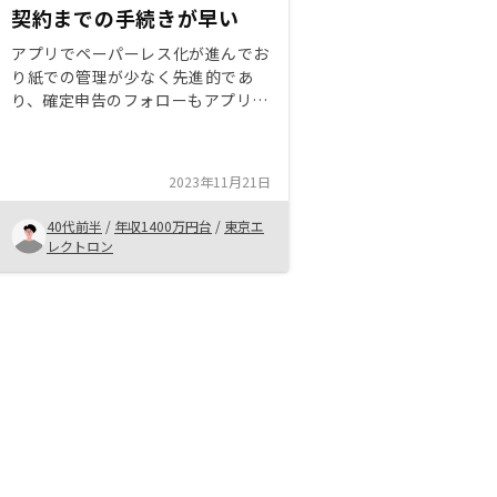
契約までの手続きが早い
アプリでペーパーレス化が進んでお
り紙での管理が少なく先進的であ
り、確定申告のフォローもアプリで
可能。RenosyはAmazonギフト券
等の得点もよかった。 1年運用を進
め、ほぼ手がかからず運用が出来て
2023年11月21日
いる。
40代前半
/
年収1400万円台
/
東京エ
レクトロン