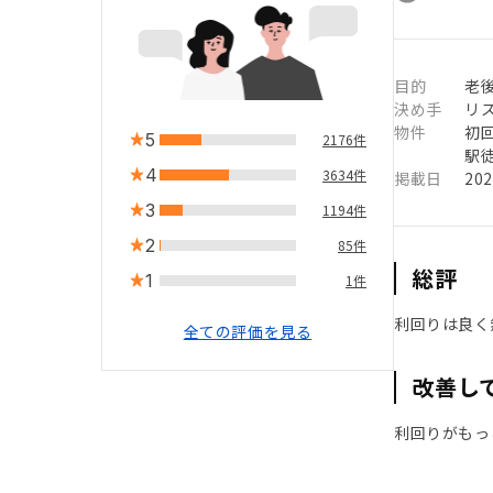
目的
老
決め手
リ
物件
初
5
2176件
駅徒
4
3634件
掲載日
20
3
1194件
2
85件
総評
1
1件
利回りは良く
全ての評価を見る
改善し
利回りがもっ