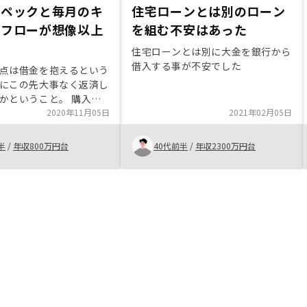
スペックと毎月のキ
住宅ローンとは別のローン
ュフローが想像以上
を組む不安はあった
住宅ローンとは別に大金を銀行から
借入する事が不安でした
点は借金を抱えるという
にこの先大事なく返済し
かということ。 購入に
理由は物件そのもののス
2020年11月05日
2021年02月05日
ることながら、月次のキ
ローが想定以上だったこ
半
/
年収800万円台
40代前半
/
年収2300万円台
段取りをスピーディにし
。