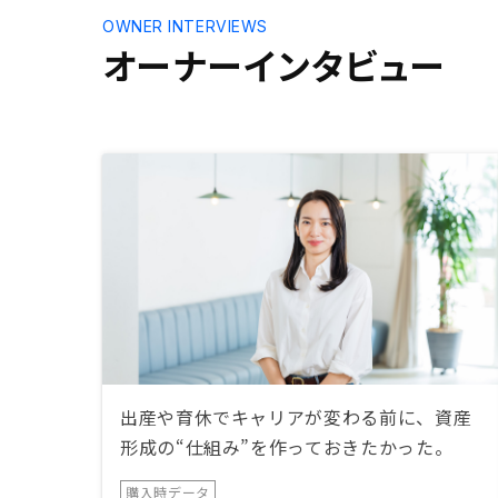
ただければ、さらに購買意欲は高ま
OWNER INTERVIEWS
るのかな、とも思いますが、そもそ
オーナーインタビュー
もじっくり考えて決める投資ではな
いのかもしれませんし、初心者の私
には分かりません。今後、担当の方
にいつでも相談にのっていただける
環境が維持されれば、おのずと、さ
らにもう一軒、というマインドにな
っていくのではないかと思います。
出産や育休でキャリアが変わる前に、資産
形成の“仕組み”を作っておきたかった。
購入時データ