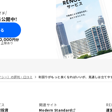
イド
料公開中！
みる
0,000
円分
・上限あり
リノシー）の評判・口コミ
利回りがもっと良くなればいいが、見通しは立てや
ビス
関連サイト
RE
産投資
Modern Standard
運