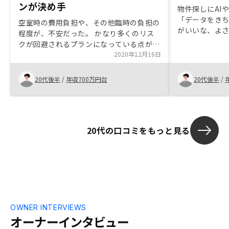
ンが決め手
物件探しにAI
「データをき
空室時の費用負担や、その他臨時の負担の
がいいな、よ
程度が、不安だった。 かなり多くのリス
と話を聞いてみ
クが回避されるプランになっている点が決
にも問い合わ
め手であったし、勧めたい点。
2020年12月16日
の印象からRE
に話を聞いて
20代後半
/
年収700万円台
20代後半
/
らRENOSYに
20代の口コミをもっと見る
OWNER INTERVIEWS
オーナーインタビュー