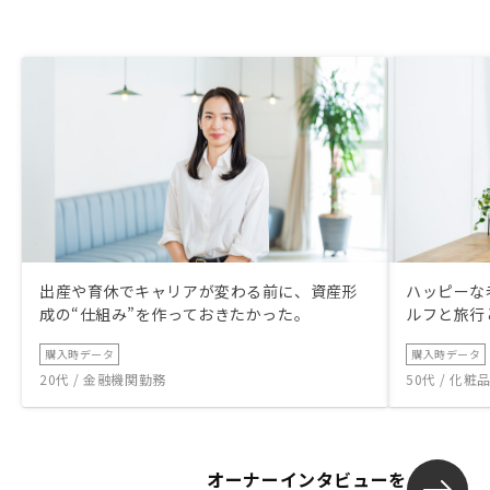
出産や育休でキャリアが変わる前に、資産形
ハッピーな
成の“仕組み”を作っておきたかった。
ルフと旅行
購入時データ
購入時データ
20代 / 金融機関勤務
50代 / 化
オーナーインタビューを