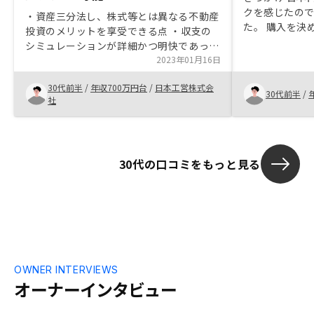
クを感じたの
・資産三分法し、株式等とは異なる不動産
た。 購入を決めた理由 購入する物件の価
投資のメリットを享受できる点 ・収支の
値下落リスク
シミュレーションが詳細かつ明快であった
不動産投資を
点 ・資産が限られる中、融資によって資
2023年01月16日
だけで決めれば
産形成が可能である点 ・今後のインフレ
合、日本円よ
30代前半
/
年収700万円台
/
日本工営株式会
対策になる点
30代前半
/
入するに至っ
社
また、想定して
税対策の手段と
てることができる。 想定して
リットとして 
30代の口コミをもっと見る
OWNER INTERVIEWS
オーナーインタビュー