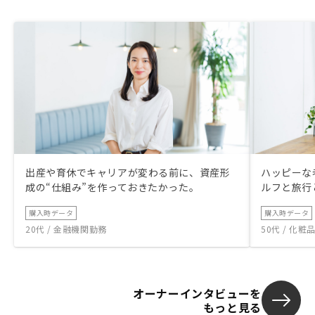
出産や育休でキャリアが変わる前に、資産形
ハッピーな
成の“仕組み”を作っておきたかった。
ルフと旅行
購入時データ
購入時データ
20代 / 金融機関勤務
50代 / 化
オーナーインタビューを
もっと見る