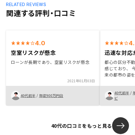
RELATED REVIEWS
関連する評判・口コミ
4.0
4
空室リスクが懸念
迅速な対応
ローンが長期であり、空室リスクが懸念
都心の区分不
感じており、 
来の都市の姿
2021年01月03日
たい。保有して
にウォッチし
40代前半
/
ることで 二度
40代前半
/
年収900万円台
ビ
対応がイマイ
す。
40代の口コミをもっと見る