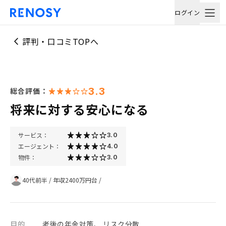
ログイン
評判・口コミTOPへ
3.3
総合評価：
将来に対する安心になる
サービス：
3.0
エージェント：
4.0
物件：
3.0
40代前半
/
年収2400万円台
/
目的
老後の年金対策、 リスク分散