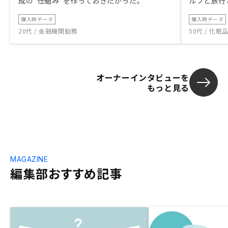
成の“仕組み”を作っておきたかった。
ルフと旅行
購入時データ
購入時データ
20代 / 金融機関勤務
50代 / 化
オーナーインタビューを
もっと見る
MAGAZINE
編集部おすすめ記事