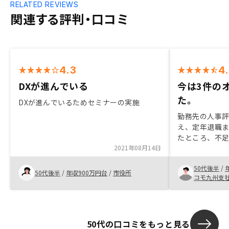
RELATED REVIEWS
関連する評判・口コミ
4.3
4
DXが進んでいる
今は3件の
た。
DXが進んでいるためセミナーの実施
勤務先の人事
え、定年退職
たところ、不
2021年08月14日
か不動産投資
RENOSYは
50代後半
/
トをわかりや
50代後半
/
年収900万円台
/
市役所
コモ九州支
担当者に不明
も含めて説明
オプションで
が購入を決め
50代の口コミをもっと見る
2件でスタート