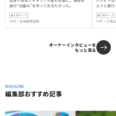
出産や育休でキャリアが変わる前に、資産形
ハッピーな
成の“仕組み”を作っておきたかった。
ルフと旅行
購入時データ
購入時データ
20代 / 金融機関勤務
50代 / 化
オーナーインタビューを
もっと見る
MAGAZINE
編集部おすすめ記事