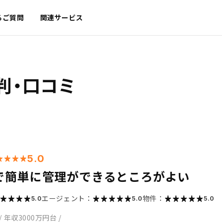
るご質問
関連サービス
判・口コミ
5.0
で簡単に管理ができるところがよい
エージェント：
物件：
5.0
5.0
5.0
/
年収3000万円台
/