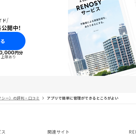
イド
料公開中！
みる
0,000
円分
・上限あり
リノシー）の評判・口コミ
アプリで簡単に管理ができるところがよい
ビス
関連サイト
RE