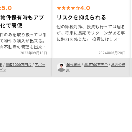
5.0
4.0
も物件保有時もアプ
リスクを抑えられる
子化で簡便
他の節税対策、投資も行っては居る
が、将来に長期でリターンがある事
件のみを取り扱っている
に魅力を感じた。 投資にはリスク
て物件の購入が出来る。
は付きものであるが、そのリスクを
有不動産の管理も出来、
最小限に抑えられるシステムになっ
とんど電子化されていて
2023年09月18日
2024年06月20日
ており、不安を取り除くことができ
が圧倒的に簡便。やはり
た。 高額なローンにもなってしま
半
/
年収1000万円台
/
アボッ
40代後半
/
年収700万円台
/
地方公務
購入できなけば不動産投
うので、リスクを抑えられることは
パン
員
ないのでRENOSYでの不
安心になる。
他の会社に比べてお勧め