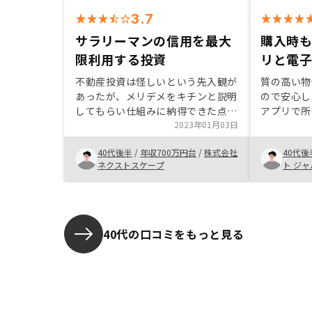
3.7
サラリーマンの信用を最大
購入時
限利用する投資
リと電
不動産投資は怪しいという先入観が
質の高い物
あったが、メリデメをキチンと説明
ので安心し
してもらい仕組みに納得できた点が
アプリで所
おおきかったです。。物件価格は市
2023年01月03日
購入時もほ
場と比べて高いと思うのでネオやワ
手続き管理
40代後半
/
年収700万円台
/
株式会社
40代後
イドといったプランのメリットで契
良い物件が
ネクストスケープ
ト ジャ
約した感があります。物件価格に乗
資は成功し
せる利益をもう少し抑えてほしい
動産投資は
したい。
40代の口コミをもっと見る