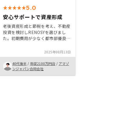
5.0
安心サポートで資産形成
老後資産形成と節税を考え、不動産
投資を検討しRENOSYを選びまし
た。初期費用が少なく都市部優良物
件に特化し、入居率も高く管理も任
せられるので忙しい方にも最適で
2025年08月13日
す。長期視点で安定運用を目指す方
におすすめです！
40代後半
/
年収2100万円台
/
アマゾ
ンジャパン合同会社