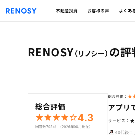
不動産投資
お客様の声
よくあ
RENOSY
の評
（リノシー）
総合評価：
総合評価
アプリ
4.3
サービス：
回答数7084件（2026年08月現在）
40代後半