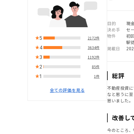
目的
現
決め手
セ
物件
初
5
2172件
駅徒
4
3634件
掲載日
20
3
1192件
2
85件
総評
1
1件
不動産投資に
全ての評価を見る
なと思うに至
思いました。
改善し
今のところ、