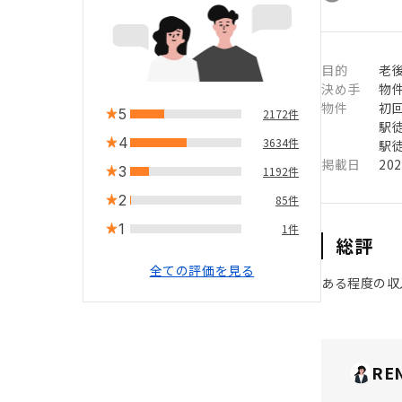
目的
老
決め手
物
物件
初
5
2172件
駅徒
4
3634件
駅徒
掲載日
20
3
1192件
2
85件
1
1件
総評
全ての評価を見る
ある程度の収
RE