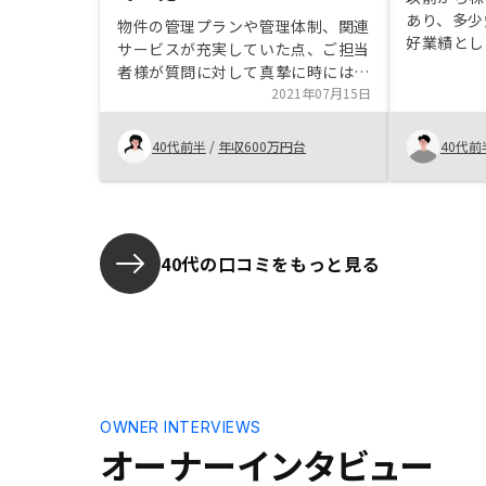
あり、多少
物件の管理プランや管理体制、関連
好業績とし
サービスが充実していた点、ご担当
と、将来の
者様が質問に対して真摯に時には調
ングが重な
査をなさってご回答いただいたご姿
2021年07月15日
ました。 
勢など素晴らしかったです。
ていたタイ
40代前半
/
年収600万円台
40代前
の容易さ、
り、今回の
個々に背景
ません。
40代の口コミをもっと見る
OWNER INTERVIEWS
オーナーインタビュー