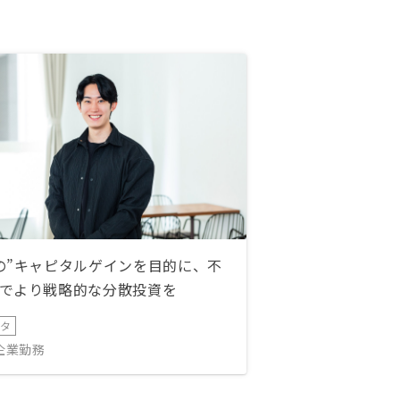
の”キャピタルゲインを目的に、不
でより戦略的な分散投資を
ータ
IT企業勤務