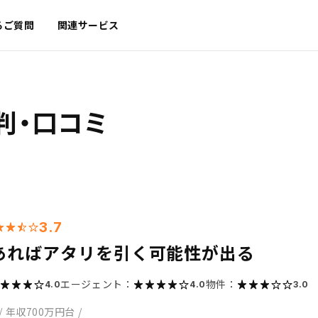
るご質問
関連サービス
判・口コミ
3.7
あればアタリを引く可能性が出る
エージェント：
物件：
4.0
4.0
3.0
/
年収700万円台
/