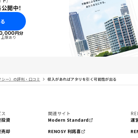
イド
料公開中！
みる
0,000
円分
・上限あり
リノシー）の評判・口コミ
収入があればアタリを引く可能性が出る
ビス
関連サイト
RE
産投資
Modern Standard
運
産売却
RENOSY 利諾喜
RE