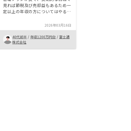
見れば節税及び売却益もあるため一
定以上の年収の方についてはやるべ
き部分も多くあるのかなと感じまし
た。 リノシーの担当者様は玉石混
2026年03月16日
合であるため、しっかりと自分から
相談に乗ってもらい、情報を取得す
40代前半
/
年収1200万円台
/
富士通
る必要があります。 契約条件につ
株式会社
いてはちゃんと質問すればネガティ
ヴな部分も答えてくれました。①プ
ロ意識を持つこと ②新人も含めて
再現性のある営業活動を教育するこ
と ③売り物の価値と営業が提供す
る価値が見合っているか常に検証す
ること