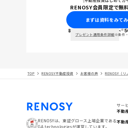
不動産投資はじめてガ
RENOSY会員限定で無
まずは資料をみて
※
初回面談で
ポイント
5
PayPay
プレゼント適用条件詳細
※条件
TOP
RENOSY不動産投資
お客様の声
RENOSY（
サー
不動
RENOSYは、東証グロース上場企業である
不動
GA technologiesが運営しています。