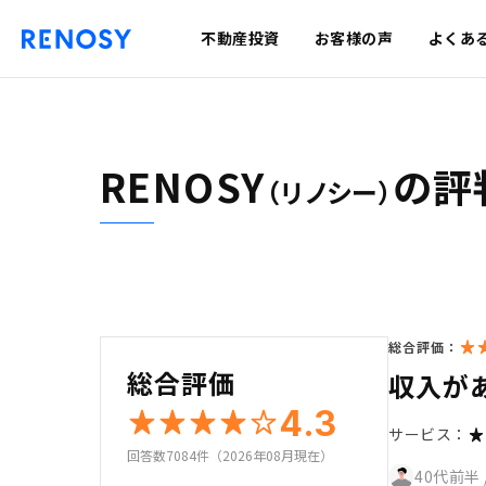
不動産投資
お客様の声
よくあ
RENOSY
の評
（リノシー）
総合評価：
総合評価
収入が
4.3
サービス：
回答数7084件（2026年08月現在）
40代前半