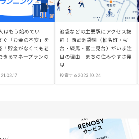
1人はもう始めてい
池袋などの主要駅にアクセス抜
すぐ「お金の不安」を
群！ 西武池袋線（椎名町・桜
る！貯金がなくても老
台・練馬・富士見台）がいま注
できるマネープランの
目の理由｜まちの住みやすさ発
見
投資する
21.03.17
2023.10.24