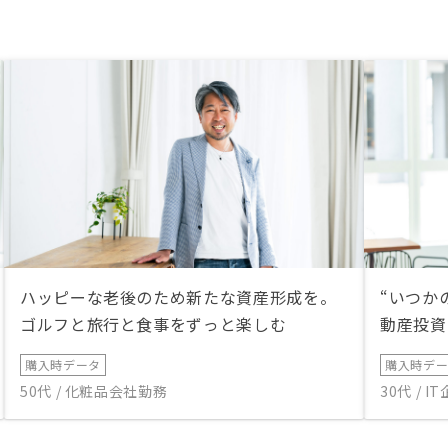
帳簿上の利益を圧縮でき、所得税や
法人税を軽減できる。 ローン金利
や維持管理費、修繕費などが経費と
して計上可能。 6. 分散投資による
リスクヘッジ 株式や債券などと異
なる値動きをするため、資産ポート
フォリオの分散に役立つ。 経済変
動の影響を受けにくい（特に居住用
不動産は需要が安定）。 7. 老後資
金・世代間資産承継 将来の年金不
足に備えた収入源として活用でき
る。 相続対策としても有効で、資
産を次世代に引き継ぎやすい。 8.
社会的需要の高さ 住居は基本的な
ハッピーな老後のため新たな資産形成を。
“いつか
ニーズであり、特に都市部では賃貸
需要が持続する。 民泊やシェアハ
ゴルフと旅行と食事をずっと楽しむ
動産投資
ウスなど、新しい活用方法も増えて
いる。 9. 自己使用も可能 投資物件
購入時データ
購入時デ
を将来は自宅やセカンドハウスとし
50代 / 化粧品会社勤務
30代 / 
て利用できる柔軟性がある。 10. 心
理的な安心感 目に見える「実物資
産」であるため、金融商品よりも安