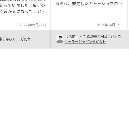
得られ、安定したキャッシュフロー
知っていました。最近の
を構築できる。 特に長期賃貸物件
くみが気になったこと
では、継続的な収入源として機能す
ことを考えることタイミ
る。 2. 資産の価値向上（資産価値
り、今回お話を伺ってみ
2022年09月27日
2025年04月17日
の上昇） 不動産は時間の経過とと
必ず投資に回そうと考え
もに価値が上がる可能性があり、売
ミングと銀行からの借入
40代前半
/
年収1300万円台
/
ジンコ
半
/
年収1300万円台
却時に利益を得られる（キャピタル
システムの明瞭さが相ま
ソーラージャパン株式会社
ゲイン）。 都市開発やエリアの成
購入につながりました。
長によって、大幅な価格上昇が見込
が違うのでなんとも言え
める場合もある。 3. インフレ対策
不動産は物価上昇（インフレ）に強
い資産とされ、インフレ時には家賃
や物件価格が上昇する傾向がある。
現金保有よりも資産価値が目減りし
にくい。 4. レバレッジ効果（少な
い自己資金で大きな資産を運用可
能） 銀行融資を活用することで、
自己資金以上の物件を購入できる。
ローンを組んでも家賃収入で返済を
賄える場合、効率的な資産形成が可
能。 5. 節税効果 減価償却により、