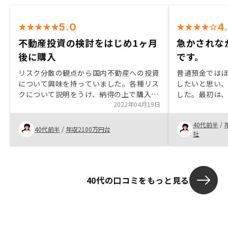
5.0
4
不動産投資の検討をはじめ1ヶ月
急かされな
後に購入
です。
リスク分散の観点から国内不動産への投資
普通預金では
について興味を持っていました。各種リス
したいと思い
クについて説明をうけ、納得の上で購入に
した。最初は
至ることができました。個人的にはどの投
2022年04月19日
話を聞いてい
資においてもリスクを比較的とるタイプな
をするうちに
40代前半
/
ので、特に抵抗はありませんでした。生命
になりました。 
40代前半
/
年収2100万円台
社
保険を兼ねるという考え方がしっくりきた
ンの売り上げ
ので、生命保険の補強という観点では不動
良い物件が集
産投資は良い選択肢の一つだと感じていま
た、年齢等に
す。私が感じているRenosyさんの良いと
のかなと思っ
40代の口コミをもっと見る
ころは、クオリティの高いツールとオンラ
事は一切あり
インで高頻度にリリースされる参考情報で
すね。いくつかの会社さんともお話しさせ
ていただきましたが、資料を渡していただ
けなかったり、オンラインで得られる情報