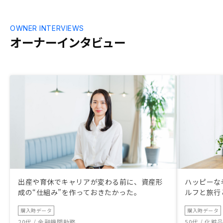
が少なすぎたりということがあり、
Renosyさんでの購入に至りました。 今後
とも宜しくお願いいたします。
OWNER INTERVIEWS
オーナーインタビュー
出産や育休でキャリアが変わる前に、資産形
ハッピーな
成の“仕組み”を作っておきたかった。
ルフと旅行
購入時データ
購入時データ
20代 / 金融機関勤務
50代 / 化