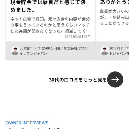
現金貯金では駄目だと感じて決
ありがとう
めました。
金額が大きい
が、一歩踏み
ネット広告で認知。元々広告の内容が自分
ることができると思い
の事を言っているのかと思うくらいマッチ
して、必要経
した為話が聞きたくなった。担当してくれ
におすすめです。 迷っていたり気
た方はわかりやすく、こちらの質問に迅速
2023年04月28日
ていたりした
に答えてくれていた為信用できた。高い買
なのでぜひト
30代前半
/
年収500万円台
/
株式会社セブン
30代前半
/
い物なので一歩踏み出すのは勇気が入りま
への考え方も
イレブンジャパン
トジャパン
したがこちらの不安材料である将来への蓄
勉強になりま
えと不動産に対する信用で即決しました。
本人確認の書
確認の徹底が社員に徹底されていた。確認
面の提出がな
の連絡や終了画面の送付を度々依頼されて
30代の口コミをもっと見る
億劫に感じた。クライアントに対してはそ
の点はもう少し気遣いが欲しいと感じた。
OWNER INTERVIEWS