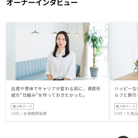
オーナーインタビュー
出産や育休でキャリアが変わる前に、資産形
ハッピーな
成の“仕組み”を作っておきたかった。
ルフと旅行
購入時データ
購入時データ
20代 / 金融機関勤務
50代 / 化