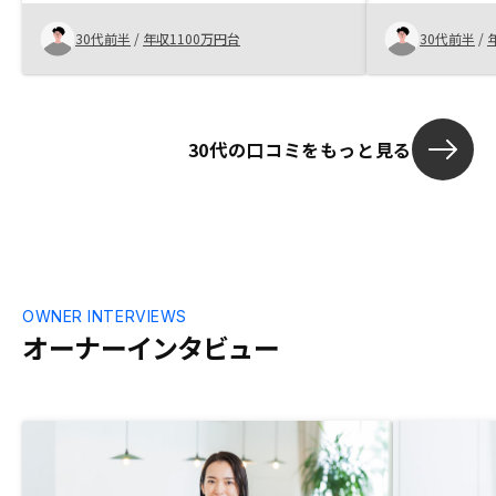
明会の資料や
明いただけ、安心できると感じた。契約に
信用力、不動
関しても、夜遅い時間も都合いただくこと
30代前半
/
年収1100万円台
30代前半
/
ルの先進性に共
ができたので、仕事終わりでも対応できて
行の金利につ
よかった。購入にあたってする必要のある
（借り換え検
ことがLINEで来るため、漏れることがあ
る。todoリストのようにタスクと期限が
30代の口コミをもっと見る
一元化できてると便利。
OWNER INTERVIEWS
オーナーインタビュー