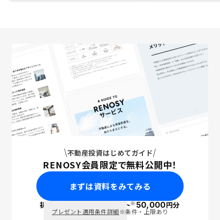
不動産投資はじめてガイド
RENOSY会員限定で無料公開中！
まずは資料をみてみる
※
初回面談で
ポイント
50,000
円分
PayPay
プレゼント適用条件詳細
※条件・上限あり