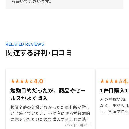
ら幸いでございます。
RELATED REVIEWS
関連する評判・口コミ
4.0
4
勉強目的だったが、商品やセー
1件目購入
ルスがよく購入
人の経験や勘
なく、デジタ
投資全般の知識がなかったため判断が難し
し、管理プロ
いと感じていたが、不動産に限らず網羅的
用して、契約
に説明いただけたので購入することに踏み
備、工数の削減
切れた。また、リスクについても隠さず説
2022年01月30日