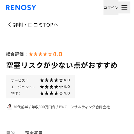
ログイン
評判・口コミTOPへ
4.0
総合評価：
空室リスクが少ない点がおすすめ
サービス：
4.0
エージェント：
4.0
物件：
4.0
30代前半
/
年収800万円台
/
PWCコンサルティング合同会社
目的
現金運用