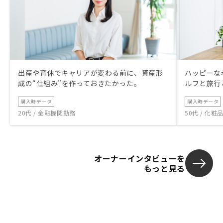
出産や育休でキャリアが変わる前に、資産形
ハッピーな
成の“仕組み”を作っておきたかった。
ルフと旅行
購入時データ
購入時データ
20代 / 金融機関勤務
50代 / 化
オーナーインタビューを
もっと見る