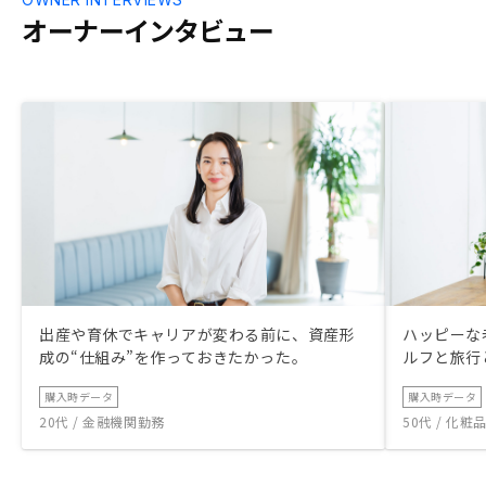
けるので、例え
オーナーインタビュー
手出しあり)で
のために自分
じました。途中
きるので、せ
に置いておく
い、と今では
いと思います
ったら、売却
能です。スター
毎月確実に資
資産を産む良い
に住んでいな
も最初はすご
出産や育休でキャリアが変わる前に、資産形
ハッピーな
業担当さんが
成の“仕組み”を作っておきたかった。
ルフと旅行
地理や環境な
た。物件見ず
購入時データ
購入時データ
たが、ネット
20代 / 金融機関勤務
50代 / 化
てきた世の中
GAさんをパー
は迷いなしで決