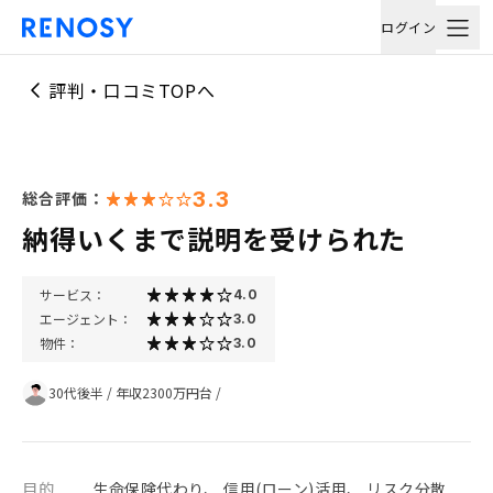
ログイン
評判・口コミTOPへ
3.3
総合評価：
納得いくまで説明を受けられた
サービス：
4.0
エージェント：
3.0
物件：
3.0
30代後半
/
年収2300万円台
/
目的
生命保険代わり、 信用(ローン)活用、 リスク分散