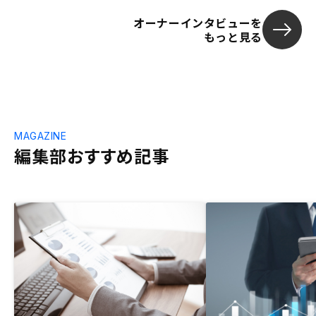
としては、長
オーナーインタビューを
される不動産
もっと見る
投資なので、G
30年後どうな
経済情勢、法規
知のため、成
ないのが、歯
界のイメージ
業者が太刀打
MAGAZINE
ーディングカ
編集部おすすめ記事
念ながら私の
に対するイメ
です。(あいつ
言われそう…)