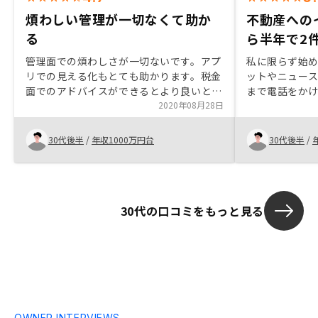
煩わしい管理が一切なくて助か
不動産への
る
ら半年で2
管理面での煩わしさが一切ないです。アプ
私に限らず始
リでの見える化もとても助かります。税金
ットやニュー
面でのアドバイスができるとより良いと思
まで電話をか
います。例えば現状だとこの程度の所得税
2020年08月28日
産業界のイメ
が引かれており、損益通算により税金対策
悪な業界で、
にも繋がる。児童手当も満額受けられるよ
悪いものとさ
30代後半
/
年収1000万円台
30代後半
/
うになる。など。
ドルを超える
変える(学ぶ)
ず最悪な業界
会社だと感じ
30代の口コミをもっと見る
答えてくれて
し、最終的に
した。 大きく
らが不動産事
が必要ですが
入れたいサラ
度はありませ
居付け、管理
OWNER INTERVIEWS