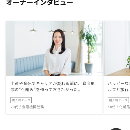
オーナーインタビュー
出産や育休でキャリアが変わる前に、資産形
ハッピーな
成の“仕組み”を作っておきたかった。
ルフと旅行
購入時データ
購入時データ
20代 / 金融機関勤務
50代 / 化