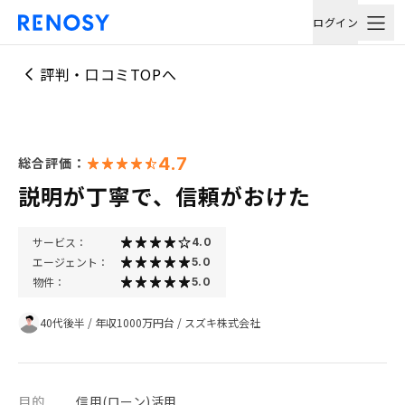
ログイン
評判・口コミTOPへ
4.7
総合評価：
説明が丁寧で、信頼がおけた
サービス：
4.0
エージェント：
5.0
物件：
5.0
40代後半
/
年収1000万円台
/
スズキ株式会社
目的
信用(ローン)活用