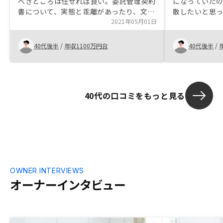
べきところは任せれば良い。委託管理契約
になっていたの
書について、実態と乖離があったり、文言
散したいと思
が適当でない場合があったので直した方が
2021年05月01日
込みました． 営業担当者は不動産投資の
良いと思います。
メリットとデメ
するまで数回
40代後半
/
年収1100万円台
40代後半
/
ださいました．
ではローンを
ん切りがつかず
りしたのですが
40代の口コミをもっと見る
つこく食い下
した． 結局数か月後に，不動産投資の検
討を再開したい
つこくない」
同じ営業担当
とができました． しつこく営業
とがなく， 自
投資を始める
OWNER INTERVIEWS
足しています．
オーナーインタビュー