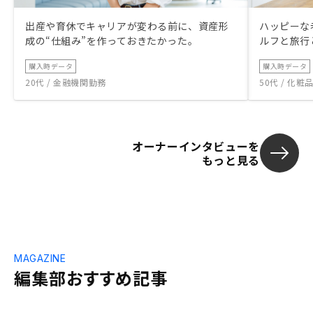
出産や育休でキャリアが変わる前に、資産形
ハッピーな
成の“仕組み”を作っておきたかった。
ルフと旅行
購入時データ
購入時データ
20代 / 金融機関勤務
50代 / 化
オーナーインタビューを
もっと見る
MAGAZINE
編集部おすすめ記事