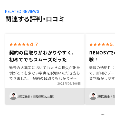
RELATED REVIEWS
関連する評判・口コミ
4.7
5
契約の段取りがわかりやすく、
RENOSY
初めてでもスムーズだった
験！
過去の大震災においても大きな損失が出た
情報の透明性：
例がとても少ない事実を説明いただき安心
で、詳細なデ
できました。 契約の段取りもわかりやす
資判断がしやす
く、初めてでもスムーズに進めることがで
2021年06月06日
専門のスタッ
きました。契約手続きもリモートで進めら
心して相談で
れるようになるとなお良いと思います。
しています。 
30代後半
/
年収800万円台
30代後半
/
利回りが明確
握しやすいで