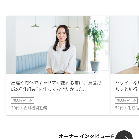
出産や育休でキャリアが変わる前に、資産形
ハッピーな
成の“仕組み”を作っておきたかった。
ルフと旅行
購入時データ
購入時データ
20代 / 金融機関勤務
50代 / 化
オーナーインタビューを