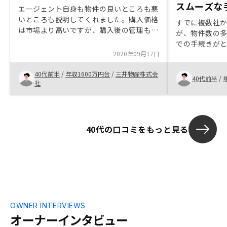
スムーズな
エージェント自身も物件の良いところも悪
いところも説明してくれました。購入価格
すでに複数社
は市場より高いですが、購入後の管理も考
が、物件数の
えるとリーゾナブルかと思います。購入価
での手続きが
格を市場価格と同等として欲しい。
2020年09月17日
が良かったで
一律同じ設定な
40代前半
/
年収1600万円台
/
三井物産株式会
によって適切
40代前半
/
社
と思います。
40代の口コミをもっと見る
OWNER INTERVIEWS
オーナーインタビュー