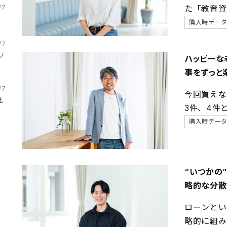
/7
た「教育資
心感につな
購入時デー
/7
ノ
ハッピーな
事をずっと
/7
今回買えな
化
3件、4件
購入時デー
“いつかの
略的な分散
ローンとい
略的に組み