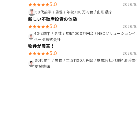
5.0
2026/8
50代前半
/
男性
/
年収700万円台
/
山形県庁
新しい不動産投資の体験
5.0
2026/8
40代前半
/
男性
/
年収1000万円台
/
NECソリューションイ
ベータ株式会社
物件が豊富！
5.0
2026/8
30代前半
/
男性
/
年収1100万円台
/
株式会社地域経済活性
支援機構