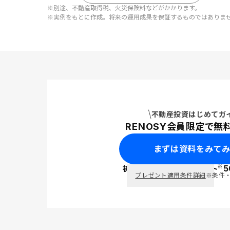
※
別途、不動産取得税、火災保険料などがかかります。
※
実例をもとに作成。将来の運用成果を保証するものではありま
不動産投資はじめてガ
RENOSY会員限定で無
まずは資料をみて
5
※
初回面談で
PayPay
ポイント
プレゼント適用条件詳細
※条件