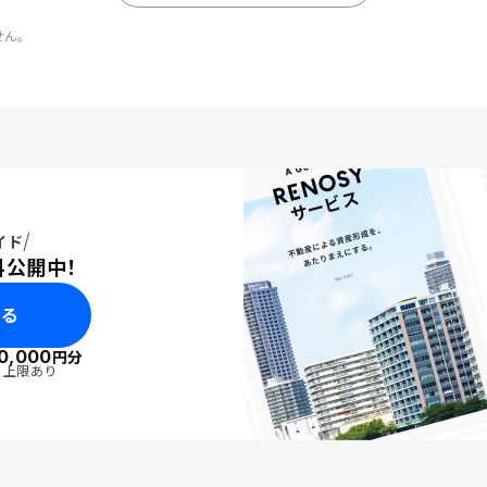
せん。
イド
料公開中！
みる
0,000
円分
・上限あり