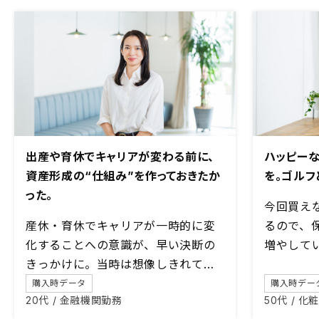
出産や育休でキャリアが変わる前に、
ハッピー
資産形成の“仕組み”を作っておきたか
を。ゴルフ
った。
今回買え
産休・育休でキャリアが一時的に変
るので、
化することへの意識が、早い決断の
増やして
きっかけに。当時は想像しきれてい
なかった「教育資金」としての価値
購入時データ
購入時デー
20代 / 金融機関勤務
50代 / 
も、子育て中の今、大きな安心感に